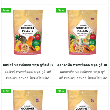
ฟรุต กูร์เมต์ เพลเลท ที่สดใหม่ให้
เดียวที่ผลิตขึ้นโดยเฉพาะที่มี
กับนกมาคอว์และนกกระตั้วของ
รสชาติของผลไม้ตามธรรมชาติ
New
New
คุณทุกวัน
โดยไม่ต้องปรุงเพิ่ม
คอนัวร์ ทรอพพิคอล ฟรุต กูร์เมต์ เพลเลท
คอกคาทีล ทรอพพิคอล ฟรุต กูร์เมต์
คอนัวร์ ทรอพพิคอล ฟรุต กูร์เมต์
คอกคาทีล ทรอพพิคอล ฟรุต กูร์
เพลเลท อาหารเม็ดผลไม้ชนิด
เมต์ เพลเลท อาหารเม็ดผลไม้ชนิด
เดียวที่ผลิตขึ้นโดยเฉพาะที่มี
เดียวที่ผลิตขึ้นโดยเฉพาะที่มี
รสชาติของผลไม้ตามธรรมชาติ
รสชาติของผลไม้ตามธรรมชาติ
New
New
โดยไม่ต้องปรุงเพิ่ม
โดยไม่ต้องปรุงเพิ่ม