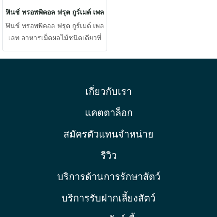
ฟินช์ ทรอพพิคอล ฟรุต กูร์เมต์ เพลเลท
ฟินช์ ทรอพพิคอล ฟรุต กูร์เมต์ เพล
เลท อาหารเม็ดผลไม้ชนิดเดียวที่
ผลิตขึ้นโดยเฉพาะที่มีรสชาติของ
ผลไม้ตามธรรมชาติ โดยไม่ต้อง
ปรุงเพิ่ม
เกี่ยวกับเรา
แคตตาล็อก
สมัครตัวแทนจำหน่าย
รีวิว
บริการด้านการรักษาสัตว์
บริการรับฝากเลี้ยงสัตว์