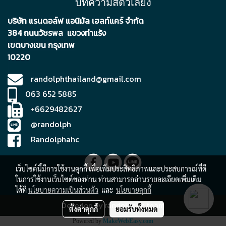
บทความสัตว์เลี้ยง
บริษัท แรนดอล์ฟ แอนิมัล เฮลท์แคร์ จำกัด
384 ถนนวัชรพล แขวงท่าแร้ง
เขตบา
งเขน กรุงเทพ
10220
randolphthailand@gmail.com
063 652 5885
+6629482627
@randolph
Randolphahc
เว็บไซต์นี้มีการใช้งานคุกกี้ เพื่อเพิ่มประสิทธิภาพและประสบการณ์ที่ดี
ในการใช้งานเว็บไซต์ของท่าน ท่านสามารถอ่านรายละเอียดเพิ่มเติม
ได้ที่
นโยบายความเป็นส่วนตัว
และ
นโยบายคุกกี้
Deverlop by randolpahc team
ตั้งค่าคุกกี้
ยอมรับทั้งหมด
Powered by
MakeWebEasy.com