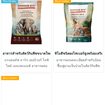
น่ากิน หลากหลาย และส่งเสริม
หลายของพืช ทั้งใบไม้และโซติก
Pre-Order
Best Seller
ความสุขมากขึ้น
ให้มีความน่ากิน หลากหลาย และ
ส่งเสริมความสุขมากขึ้น
อาหารสำหรับสัตว์กินพืชขนาดใหญ่
ทิโมธีชนิดผงไฟเบอร์สูงพร้อมเสริม
แรนดอล์ฟ ลาร์จ เฮอบิวอร์ ไลฟ์
อาหารผงบดละเอียดสำหรับป้อน
ไทม์ เมนเทแนนซ์ อาหารผสม
ฟื้นฟูยามเจ็บป่วยในสัตว์กินพืช
สำเร็จรูปชนิดเม็ดสำหรับสัตว์กิน
ขนาดใหญ่ เหมาะกับสัตว์ในสวน
พืชขนาดใหญ่
สัตว์ และโรยไปบนอาหารที่กิน
Best Seller
เป็นประจำ เพื่อป้องกันการขาด
วิตามินและแร่ธาตุ และเพิ่มเยื่อใย
อาหารสำหรับกระตุ้นการขับถ่าย
ให้เป็นปรกติ โดยมีเยื่อใยอาหาร