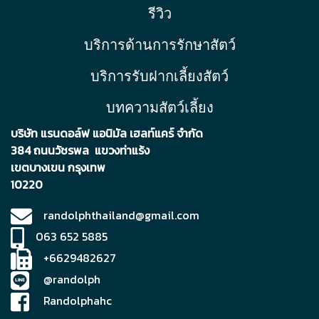
การสึกของฟัน มีโพรไบโอติกส์
รีวิว
ช่วยลดกรดในทางเดินอาหาร
บริการด้านการรักษาสัตว์
ช่วยป้องกันทางเดินอาหารจากเชื้อ
โรค ช่วยย่อยอาหาร และดูด
บริการรับฝากเลี้ยงสัตว์
ซึม ใช้เป็นประจำช่วยป้องกัน
ภาวะลำไส้อืดในช้างและยีราฟ
บทความสัตว์เลี้ยง
บริษัท แรนดอล์ฟ แอนิมัล เฮลท์แคร์ จำกัด
384 ถนนวัชรพล แขวงท่าแร้ง
เขตบา
งเขน กรุงเทพ
10220
randolphthailand@gmail.com
063 652 5885
+6629482627
@randolph
Randolphahc