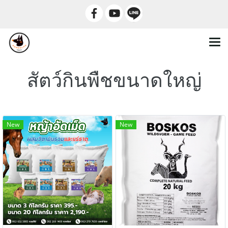
สัตว์กินพืชขนาดใหญ่
New
New