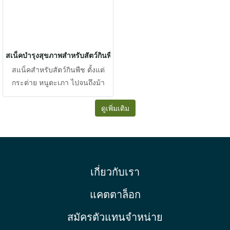
สูงจากหญ้าทิโมธีเป็นหลัก และ
เสริมด้วยโปรไบโอติกส์ เช่น ยีสต์
Saccharomyces cerevisiae และ
แลคติกแบคทีเรียหลายชนิด เช่น
Lactobacillus ร่วมกับ Bacillus
สเน็คบำรุงสุขภาพสำหรับสัตว์กินพืช
จึงช่วยเพิ่มการย่อย การดูดซึม
สแน็คสำหรับสัตว์กินพืช ตั้งแต่
และอัตราการเจริญเติบโต ช่วย
กระต่าย หนูตะเภา ไปจนถึงม้า
รักษาสมดุลจุลินทรีย์และปกป้อง
กวาง ช้าง และยีราฟ ช่วยในการ
ทางเดินอาหารจากเชื้อโรคได้ดี
ส่งเสริมความสุข และหลีกเลี่ยง
ดูเพิ่มเติม
ขึ้น และมีแหล่งพลังงานจาก
การใช้ผักและผลไม้ในการ
ธัญพืชหลายชนิดและหญ้าทิโมธี
จำหน่ายสำหรับสัตว์ในสวนสัตว์ที่
จึงเหมาะกับการเป็นอาหารฟื้นฟู
ทำให้เกิดปัญหาลำไส้อืด และปวด
ในสัตว์ที่มีขนาดใหญ่ขึ้น และ
เสียดช่องท้อง สแน็คกินเล่นจึงนำ
เกี่ยวกับเรา
ต้องการใช้ในปริมาณมาก
มาทดแทนและช่วยป้องกันภาวะ
ลำไส้อืดและเจ็บปวดช่องท้อง จึง
แคตตาล็อก
เสริมด้วยเยื่อใยอาหารสูงจากหญ้า
ระดับพรีเมี่ยม จึงช่วยกระตุ้นการ
สมัครตัวแทนจำหน่าย
ขับถ่ายให้ดีขึ้น และกากหญ้าช่วย