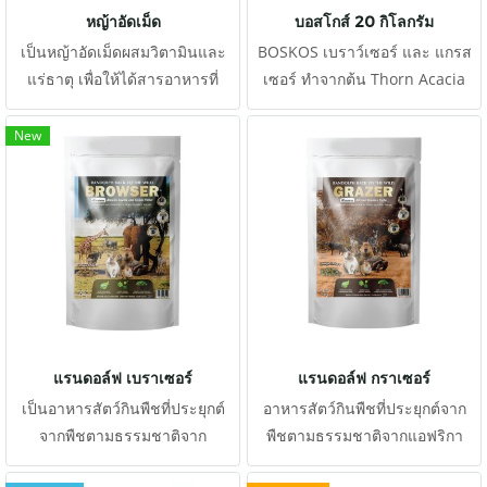
หญ้าอัดเม็ด
บอสโกส์ 20 กิโลกรัม
เป็นหญ้าอัดเม็ดผสมวิตามินและ
BOSKOS เบราว์เซอร์ และ แกรส
แร่ธาตุ เพื่อให้ได้สารอาหารที่
เซอร์ ทำจากต้น Thorn Acacia
เหมาะสม
และต้น Sickle จากแอฟริกาแท้ๆ
จาก Boskos แหล่งผลิตส่งสวน
New
สัตว์ในยุโรปและอเมริกา เพื่อเป็น
ตัว supplement และ
enrichment เป็นอาหารเม็ดที่
ผสมวิตามินและแร่ธาตุตามความ
ต้องการของกลุ่ม African
Herbivores
แรนดอล์ฟ เบราเซอร์
แรนดอล์ฟ กราเซอร์
เป็นอาหารสัตว์กินพืชที่ประยุกต์
อาหารสัตว์กินพืชที่ประยุกต์จาก
จากพืชตามธรรมชาติจาก
พืชตามธรรมชาติจากแอฟริกา
แอฟริกาผลิตโดยบอสโกส์ มีความ
ผลิตโดยบอสโกส์ เพิ่มความหลาก