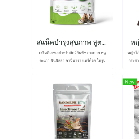
สแน็คบำรุงสุขภาพ สูตรดีเอชเอ
หญ
เสริมดีเอชเอสำหรับสัตว์กินพืช กระต่าย หนู
หญ้าโอ
ตะเภา ชินชิลล่า คาปีบารา แพรีด็อก ในรูป
กระต่
ขนมที่มีเยื่อใยอาหารสูง Docosahexaenoic
ร่วมก
acid; DHA เป็นกรดไขมันจำเป็นในตระกูล
ตระย
New
OMEGA-3 ที่ร่างกายสร้างเองไม่ได้ และต้อง
เท่านั้น
ได้รับจากแหล่งอาหารที่มี DHA เช่น ปลา
มีความ
ทะเลน้ำลึก ซึ่งโอกาสที่สัตว์กินพืชจะได้รับจาก
ระดับเ
อาหารประจำเกิดขึ้นได้น้อย และส่วนใหญ่จะ
ชนิดอ
ได้รับเป็น OMEGA-6 จะทำให้สมดุลของโอเม
ก้าทั้งสองไม่เหมาะสม เกิดการอักเสบใน
ร่างกายขึ้น พบว่า OMEGA-3 เป็นโครงสร้าง
พื้นฐานของสมองและตา ยังช่วยรักษาสมดุล