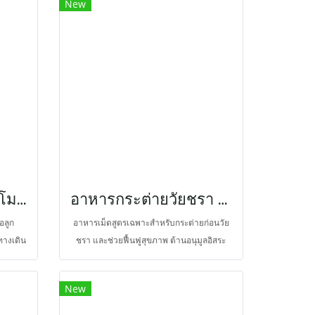
New
มินซี
อาหาร ต้านเชื้อโรค และเพิ่มประสิทธิภาพการ
ฟื้นฟู
หมัก
่วย มี
ตัวของ
ดภาวะ
แรบบิทแคร์พลัสสูตรโมโนลอริน (ลอริค แอซิด)
อาหารกระต่ายวัยชรา สูตรเดนทัลแคร์
อลูก
อาหารเม็ดสูตรเฉพาะสำหรับกระต่ายก่อนวัย
ทางเดิน
ชรา และช่วยฟื้นฟูสุขภาพ ต้านอนุมูลอิสระ
ระต่าย
ชะลอวัย ต้านมะเร็ง บำรุงตับ บำรุงทางเดิน
เรียและ
อาหาร บำรุงกล้ามเนื้อและกระดูก บำรุง
New
ือนเป็น
ผิวหนังและขน ระดับเยื่อใยอาหารเหมาะสม
หรือโม
อุดมด้วยวิตามินและแร่ธาตุ