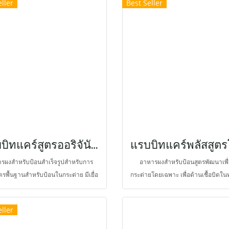
ller
Best Seller
ีอาการเจ็บปวดช่องท้องจากภาวะลำไส้
ตนเอง อาหารฟื้นฟูจึงต้องเสริมวิตา
้องกางจากการสะสมของแก๊ส ของเหลว
มากกว่าภาวะสุขภาพปรกติ และอาหาร
ไม่ขับถ่าย สาร QBA และ PA ซึ่งสกัด
สุขภาพและให้พลังงานเพียงพอในยามป
กพืชตระกูลดอกป็อปปี้ ช่วยลดปวดและ
เยื่อใยสูงในระดับช่วยกระตุ้นการบีบ
ักเสบ ทำให้ตอบสนองการรักษาเร็วยิ่ง
ทางเดินอาหาร ช่วยป้องกันการเกิ
 ร่วมกับเยื่อใยในอาหารที่มีอยู่สูง และ
ลำไส้อืด และโรคก้อนขน
บโอติกส์ สารสกัดยังช่วยบำรุงตับ ไต
เป็นสูตรยอดนิยม
แรบบิทแคร์สูตรออริจันัล สำหรับฟื้นฟูกระต่ายป่วย
รผงสำหรับป้อนสำเร็จรูปสำหรับการ
อาหารผงสำหรับป้อนสูตรพัฒนาเพื่
สูตรพื้นฐานสำหรับป้อนในกระต่าย มีเยื่อ
กระต่ายโดยเฉพาะ เพื่อต้านเชื้อบิดใน
หารสูงสำหรับกระตุ้นการขับถ่ายและ
อาหารและตับที่เป็นสาเหตุทำให้ลูกก
ันลำไส้อืด เสริมด้วยโพรไบโอติกส์หรือ
เสียชีวิต และป้องกันการติดเชื้อแบคที
ller
พ 7 ชนิด เหมาะสำหรับฟื้นฟูในกระต่าย
ไวรัสในทางเดินอาหาร ด้วยฤทธิ์ที่เสม
สัตว์กินพืชขนาดเล็ก ให้พลังงานสูง
สารปฏิชีวนะของกรดไขมันสายกลาง