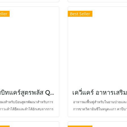
าจากหญ้าทิโมธิเป็นหลัก จึงให้เยื่อใย
สัตว์กินพืชขนาดใหญ่
รสูง เสริมโปรไบโอติกส์ 7 ชนิด และ
ller
Best Seller
อติกส์ อุดมไปด้วยและแร่ธาตุ จะทำให้
ทางเดินอาหารมีความสมดุลมากขึ้น
แรบบิทแคร์สูตรพลัส QBA+PA ฟื้นฟูกระต่ายป่วย ช่วยลดอาการปวด
ผงสำหรับป้อนสูตรพัฒนาสำหรับการ
อาหารผงฟื้นฟูสำหรับในยามป่วยและป
ภาวะลำไส้อืดและลำไส้อักเสบจากการ
การขาดวิตามินซีในหนูตะเภา คาปีบา
ียความสมดุลของจุลินทรีย์ในทางเดิน
ชิลล่า สัตว์ฟันแทะเหล่านี้ต้องได้รับวิ
นกระต่าย สำหรับรายที่เกิดความเจ็บ
จากการกิน และไม่สามารถสังเคราะห์ไ