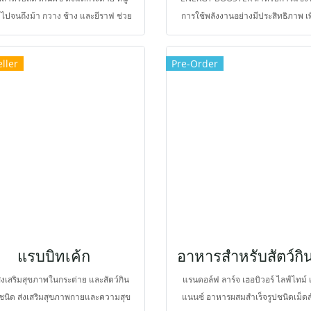
ไปจนถึงม้า กวาง ช้าง และยีราฟ ช่วย
การใช้พลังงานอย่างมีประสิทธิภาพ เพ
ส่งเสริมความสุข และหลีกเลี่ยงการใช้
ไหลเวียนเลือดที่ดีขึ้น ลดความเมื่อย
ละผลไม้ในการจำหน่ายสำหรับสัตว์ใน
กล้ามเนื้อ
ller
Pre-Order
ตว์ที่ทำให้เกิดปัญหาลำไส้อืด และปวด
ช่องท้อง สแน็คกินเล่นจึงนำมาทดแทน
่วยป้องกันภาวะลำไส้อืดและเจ็บปวด
อง จึงเสริมด้วยเยื่อใยอาหารสูงจากหญ้า
รีเมี่ยม จึงช่วยกระตุ้นการขับถ่ายให้ดี
ละกากหญ้าช่วยการสึกของฟัน มีโพรไบ
กส์ ช่วยลดกรดในทางเดินอาหาร ช่วย
ันทางเดินอาหารจากเชื้อโรค ช่วยย่อย
 และดูดซึม ใช้เป็นประจำช่วยป้องกัน
ภาวะลำไส้อืดในช้างและยีราฟ
แรบบิทเค้ก
งเสริมสุขภาพในกระต่าย และสัตว์กิน
แรนดอล์ฟ ลาร์จ เฮอบิวอร์ ไลฟ์ไทม์
กชนิด ส่งเสริมสุขภาพกายและความสุข
แนนซ์ อาหารผสมสำเร็จรูปชนิดเม็ด