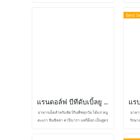
ต่อการบำรุง สำหรับการประกวดโดยเฉพาะ
ผลิตม
ยังประกอบไปด้วยเยื่อใยอาหารปริมาณสูง มี
อาหา
Best Se
พรีไบโอติกส์ และโพรไบโอติกส์จุลชีพที่มี
พรีไบโ
ประโยชน์ ซึ่งช่วยกระตุ้นการงอกและการ
ระบบ
พัฒนาของขนและผิวหนัง ช่วยลดการหลุดร่วง
ของขน และใช้บำบัดตัวที่มีขนหลุดร่วงง่าย
ทำให้ขนมีความแข็งแรง นุ่มหนาและประกาย
เงางาม ภายใน 3 สัปดาห์
แรนดอล์ฟ บีทีดับเบิ้ลยู สมอลล์ เฮอร์บิวอร์ แคร์
อาหารเม็ดสำหรับสัตว์กินพืชทุกวัย ได้แก่ หนู
อาหาร
ตะเภา ชินชิลล่า คาปีบารา แพรีด็อก เป็นสูตร
รักษา
อาหารสำหรับการปกป้องในสัตว์กินพืชขนาด
สูญเส
เล็ก มีเยื่อใยอาหารสูง อุดมไปด้วยวิตามินซีที่
อาหารใ