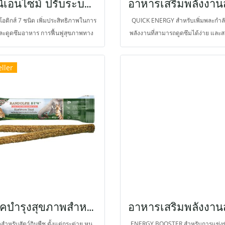
บันนี่เอนไซม์ ปรับระบบจุลชีพ
อติกส์ 7 ชนิด เพิ่มประสิทธิภาพในการ
QUICK ENERGY สำหรับเพิ่มพละกำลั
ละดูดซึมอาหาร การฟื้นฟูสุขภาพทาง
พลังงานที่สามารถดูดซึมได้ง่าย และ
หารและร่างกาย ช่วยย่อยเยื่อใยอาหาร
นำไปใช้ได้ทันที
ารให้เป็นกรดไขมันอิสระและกรดอะมิ
ller
ภาวะกรดในทางเดินอาหารได้จากยีสต์
haromyces cerevisiae จึงลดอาการ
องท้องจากภาวะลำไส้อืด ช่วยปกป้อง
รคจากจุลินทรีย์ ทั้ง Lactobacillus และ
lus ยังประกอบไปด้ยพรีไบโอติกส์ที่ส่ง
ิมการเจริญเติบโตของจุลินทรีย์จาม
ติ ให้โปรตีนสูงขึ้นร่วมกับสารสกัดออ
สต์ อาหารเสริมชนิดเข้มข้นสูง ให้ระดับ
้ากลูแคนสูงช่วยในการกระตุ้นภูมิคุ้ม
ึงเหมาะกับการใช้ร่วมในการรักษาโรค
้เป็นประจำ สัตวแพทย์นิยมใช้ร่วมใน
สเน็คบำรุงสุขภาพสำหรับสัตว์กินพืช
การรักษา
สำหรับสัตว์กินพืช ตั้งแต่กระต่าย หนู
ENERGY BOOSTER สำหรับการแข่ง