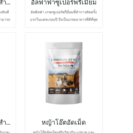
อาหารเสริมพลังงานสำหรับสัตว์ปีก
อัลฟาฟ่าซูเปอร์พรีเมี่ยม
งทันที
อัลฟัลฟ่า เกรดซูเปอร์พรีมี่ยมที่ทำการตัดครั้ง
สามารถ
แรกในแต่ละรอบปี จึงเป็นเกรดอาหารที่ดีที่สุด
ในอเมริกา มีระดับของคุณค่าทางโภชนาการ
เหมาะสมกับสัตว์กินพืชในวัยเจริญเติบโต
ต้องการฟื้นฟูสุขภาพ หรือต้องการผลผลิตสูง
โดยยังให้ระดับโปรตีน วิตามินและแร่ธาตุที่ดี
มีความน่ากิน และการย่อยได้ของสัตว์สูง
อาหารเสริมพลังงานสำหรับสัตว์ปีก
หญ้าโอ๊ตอัดเม็ด
ขันและ
หญ้าโอ๊ตอัดเม็ดเสริมวิตามิน แร่ธาตุ และ