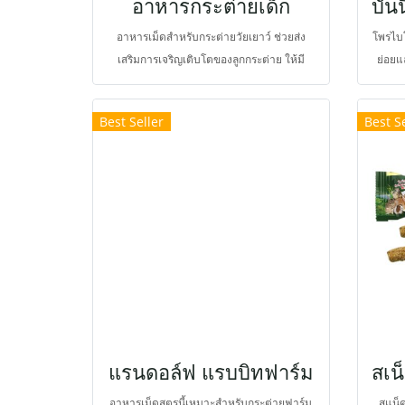
อาหารกระต่ายเด็ก
อาหารเม็ดสำหรับกระต่ายวัยเยาว์ ช่วยส่ง
โพรไบโ
เสริมการเจริญเติบโตของลูกกระต่าย ให้มี
ย่อยแ
ความสมบูรณ์สวยงาม สามารถกินได้ตั้งแต่
เดินอา
อายุ 3 สัปดาห์ เพราะเสริมสารอาหารกลุ่มไข
และอาห
Best Seller
Best Se
มันสายกลางบางชนิดให้มีคุณสมบัติคล้ายนม
โน ลด
แม่ “milk oil”ช่วยเป็นสารต้านเชื้อโรค ตาม
Sacc
ธรรมชาติเสริมโปรไบโอติกส์เพื่อช่วยปกป้อง
ปวดช่
จากภาวะเสี่ยงต่อการติดเชื้อในทางเดิน
เชื้อโ
อาหาร
Bacil
เสร
ธรรมชา
โตไลยี
ของเบต
กันจ
และใช
แรนดอล์ฟ แรบบิทฟาร์ม
อาหารเม็ดสูตรนี้เหมาะสำหรับกระต่ายฟาร์ม
สแน็ค