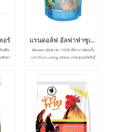
ตอร์
แรนดอล์ฟ อัลฟาฟ่าซูเปอร์พรีเมี่ยมตัดครั้งแรก
กินพืช
คัดเฉพาะอัลฟาฟ่า 100% ที่ทำการตัดครั้ง
นชิลล่า
แรก (First cutting alfafa) เกรดซูเปอร์พรีเมี่
พได้เร็ว
ยมหรือเกรดที่ดีที่สุดในอเมริกา หรือในช่วง
โอแอค
กำลังสร้างกิ่งก้านในและตาดอก (MID - BUD)
อไทด์
ซึ่งถือว่าเป็นจุดพอดีของพืชที่จะมีระดับของ
 เบต้า
คุณค่าทางโภชนาการสูง
 โพรไบ
้ระดับ
อมแซม
่งขึ้น
ยให้
รวดเร็ว