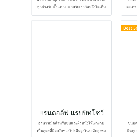
ทุกช่วงวัย ตั้งแต่กระต่ายวัยเยาว์จนถึงโตเต็ม
ตะเภา 
วัย เพิ่มความสะดวก โดยปรับขนาดการกิน
ในการ
ตามวัยและความต้องการ จึงมีระดับพลังงาน
ผักแ
Best Se
สูงกว่าสูตรอาหารปรกติทั่วไป ที่ต้องการ
สวนสั
คุณลักษณะโดดเด่น เช่น สุขภาพสมบูรณ์ แข็ง
เสียด
แรง ผิวและขนสวยงาม นอกจากนี้ยังมีระดับ
และช
เยื่อใยเหมาะสม ช่วยป้องกันภาวะสำใส้อืด
ช่องท้
ช่วยให้การขับถ่ายดี ช่วยป้องกันโรคติดเชื้อ
ระดับพ
ในระบบทางเดินอาหาร
ขึ้น แ
โอติ
ป้องก
อาหาร
แรนดอล์ฟ แรบบิทโชว์
อาหารเม็ดสำหรับขนและผิวหนังให้เงางาม
ขนมส่
เป็นสูตรที่มีระดับของโปรตีนสูงในระดับสูงพอ
พืชทุ