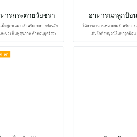
หารกระต่ายวัยชรา
อาหารนกลูกป้อ
เม็ดสูตรเฉพาะสำหรับกระต่ายก่อนวัย
ให้สารอาหารเหมาะสมสำหรับการเ
ละช่วยฟื้นฟูสุขภาพ ต้านอนุมูลอิสระ
เติบโตที่สมบูรณ์ในนกลูกป้อน
ัย ต้านมะเร็ง บำรุงตับ บำรุงทางเดิน
าร บำรุงกล้ามเนื้อและกระดูก บำรุง
ller
ังและขน ระดับเยื่อใยอาหารเหมาะสม
อุดมด้วยวิตามินและแร่ธาตุ