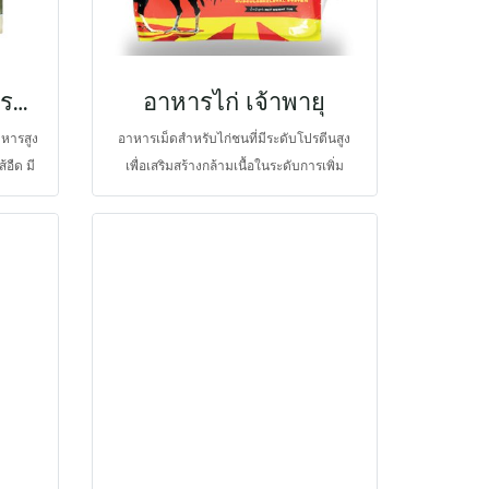
ารใช้
่าเมื่อ
ไป ยัง
อาหารกระต่ายโตสูตรบำบัดโรค
อาหารไก่ เจ้าพายุ
รักษา
กาย มี
าหารสูง
อาหารเม็ดสำหรับไก่ชนที่มีระดับโปรตีนสูง
ae และ
้อืด มี
เพื่อเสริมสร้างกล้ามเนื้อในระดับการเพิ่ม
น
โยชน์ 7
จำนวนเซลล์ในช่วงวัยเยาว์ ขนาดและ
สมดุลใน
างเดิน
สมรรถนะของกล้ามเนื้อในตัวโตเต็มวัย และ
ิภาพการ
ให้พลังงานสูง มีความแตกต่างจากอาหาร
พลังงานสูงที่ได้จากสัตว์อื่น ๆ ตรงที่ไม่ใช่แค่
ระดับโปรตีนหรือไขมันในอาหารสูงเท่านั้น
คัดสรรกรดอะมิโนและกรดไขมันสายกลางที่
จำเป็นสำหรับสัตว์ปีก