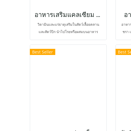
อาหารเสริมแคลเซียม และโภชนาการให้สมบูรณ์ยิ่งขึ้น
อา
วิตามินและแร่ธาตุเสริมในสัตว์เลื้อยคลาน
อาหาร
และสัตว์ปีก นำไปโรยหรือผสมบนอาหาร
ชรา แ
ประจำเพื่อป้องกันการขาดที่เกิดขึ้นได้อย่าง
ชะลอว
ง่ายดาย จึงช่วยส่งเสริมความแข็งแรงของ
อาห
Best Seller
Best Se
กระดูก ความสมบูรณ์ของร่างกาย อัตราเจริญ
ผิวหน
เติบโต และความสมบูรณ์พันธุ์ ยังใช้เป็นสาร
อาหารสำหรับป้อนแมลงหรือหนอนเพื่อให้
อุดมไปด้วยแคลเซียม วิตามินและแร่ธาตุ
ชนิดอื่น (Gut Loading) ก่อนนำแมลงหรือ
หนอนไปป้อนสัตว์เลี้ยงได้