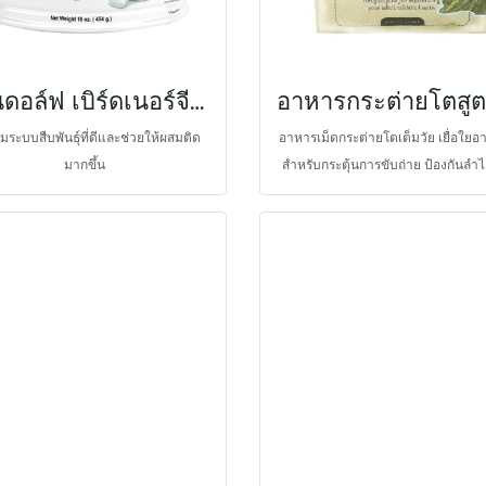
และมีประสิทธิภาพดียิ่งขึ้น จึงเร่งก
พลังงานและฟื้นตัวในสัตว์ป่วยที่เร็วกว
เทียบกับอาหารฟื้นฟูสูตรมาตรฐานทั่ว
แรนดอล์ฟ เบิร์ดเนอร์จี เฟอร์ทิลิตี้
ประกอบไปด้วยสารต้านอนุมูลอิสระ 
สมดุลการอักเสบและภูมิคุ้มกันในร่าง
ริมระบบสืบพันธุ์ที่ดีและช่วยให้ผสมติด
อาหารเม็ดกระต่ายโตเต็มวัย เยื่อใยอ
ยีสต์ชนิด Saccharomyces cerevisi
มากขึ้น
สำหรับกระตุ้นการขับถ่าย ป้องกันลำไส
แลคติกแบคทีเรียหลายชนิด เช่
พลังงานเพียงพอ เสริมจุลชีพที่เป็นประ
Lactobacillus ร่วมกับ Bacillus ช่วย
ชนิด เพื่อช่วยป้องกันการอักเสบของท
ระบบทางเดินอาหาร
อาหาร ต้านเชื้อโรค และเพิ่มประสิทธ
หมัก