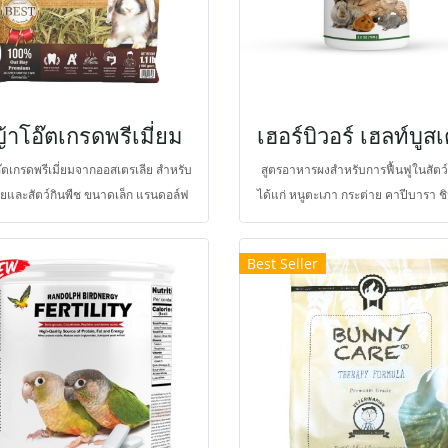
้าโอ๊ตเกรดพรีเมี่ยม
เฮอร์บิวอร์ เฮลท์บูสเ
๊ตเกรดพรีเมี่ยมจากออสเตรเลีย สำหรับ
สูตรอาหารผงสำหรับการฟื้นฟูในสัตว์
ายและสัตว์กินพืช ขนาดเล็ก แรนดอล์ฟ
ได้แก่ หนูตะเภา กระต่าย คาปีบารา ชิ
ับฟาร์มจากออสเตรเลียคัดสรรหญ้าโอ๊
แพรีด็อก ที่สมบูรณ์ที่สามารถบูสสุขภา
ะน้ำนมระยะแรก (early milk stage)
ยิ่งขึ้น ความพิเศษที่อุดมไปด้วยไบ
Best Seller
 ซึ่งเป็นระยะที่ดีที่สุดในการเก็บเกี่ยว จึง
ทีฟเปปไทด์ กรดอะมิโน และนิวคลีโ
หอมและน่ากินกว่าหญ้าชนิดอื่น ๆ ให้
ปริมาณสูงจากสารสกัดออโตไลซ์ยีสต์
ยื่อใยอาหารกลุ่มย่อยไม่ได้สูงกว่าหญ้า
กลูแคน โอเมกา 3-6 แอสตาแซนทีน
ื่น จึงช่วยกระตุ้นการขับถ่าย เม็ดมูล
โอติกส์ และไอโซเลตเวย์โปรตีน จึงให
ใหญ่ขึ้น และช่วยในการขัดฟัน
โปรตีนสูงมากเพียงพอสำหรับการซ่
ส่วนที่สึกหรอและการฟื้นตัวที่รวดเร็วยิ
และยังเสริมกรดไขมันสายกลางช่ว
พลังงานมากยิ่งขึ้น การดูดซึมนำไปใช้