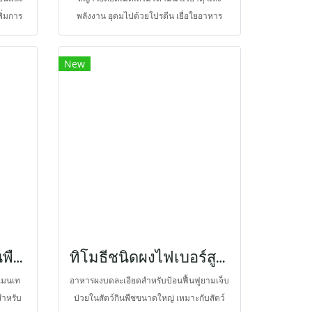
ิ่มการ
พลังงาน อุดมไปด้วยโปรตีน เยื่อใยอาหาร
ล้าของ
ขณะที่โอ๊ตเฮย์ให้เยื่อใยอาหารที่เหมาะสม
สำหรับการบีบตัวของทางเดินอาหาร และยังมี
New
ซิลิกาจากเปลือกหญ้าช่วยในการสึกของฟัน
ตามธรรมชาติ
อาหารสำหรับสัตว์กินพืชขนาดใหญ่
ทิโมธีชนิดผงไฟเบอร์สูงพร้อมเสริมโปรไบโอติกส์ สูตรป้อน
 เมนเท
อาหารผงบดละเอียดสำหรับป้อนฟื้นฟูยามเจ็บ
สำหรับ
ป่วยในสัตว์กินพืชขนาดใหญ่ เหมาะกับสัตว์