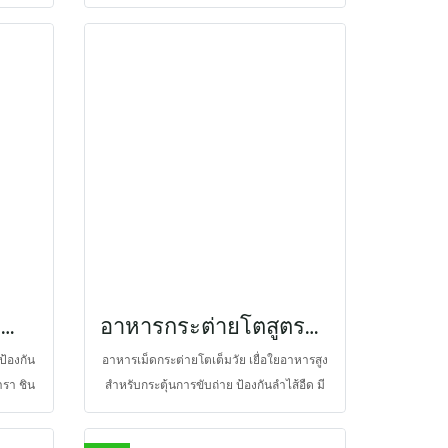
ในสวนสัตว์ และโรยไปบนอาหารที่กินเป็น
ประจำ เพื่อป้องกันการขาดวิตามินและแร่ธาตุ
และเพิ่มเยื่อใยอาหารสำหรับกระตุ้นการขับ
ถ่ายให้เป็นปรกติ โดยมีเยื่อใยอาหารสูงจาก
หญ้าทิโมธีเป็นหลัก และเสริมด้วยโปรไบโอติก
ส์ เช่น ยีสต์ Saccharomyces cerevisiae และ
แลคติกแบคทีเรียหลายชนิด เช่น
Lactobacillus ร่วมกับ Bacillus จึงช่วยเพิ่ม
การย่อย การดูดซึม และอัตราการเจริญเติบโต
ช่วยรักษาสมดุลจุลินทรีย์และปกป้องทางเดิน
อาหารจากเชื้อโรคได้ดีขึ้น และมีแหล่ง
พลังงานจากธัญพืชหลายชนิดและหญ้าทิโมธี
จึงเหมาะกับการเป็นอาหารฟื้นฟูในสัตว์ที่มี
เควี่แคร์ อาหารเสริมสำหรับหนูตะเภา
อาหารกระต่ายโตสูตรบำบัดโรค สูตรเดนทัลแคร์
ขนาดใหญ่ขึ้น และต้องการใช้ในปริมาณมาก
้องกัน
อาหารเม็ดกระต่ายโตเต็มวัย เยื่อใยอาหารสูง
รา ชิน
สำหรับกระตุ้นการขับถ่าย ป้องกันลำไส้อืด มี
ตามินซี
พลังงานเพียงพอ เสริมจุลชีพที่เป็นประโยชน์ 7
ด้ด้วย
ชนิด เพื่อช่วยป้องกันการอักเสบของทางเดิน