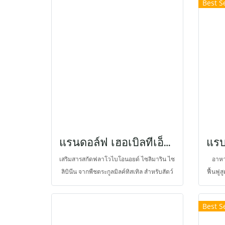
Best Se
เน้นเป็นพิเศษให้ได้ขนาดสำหรับภาวะธำรง
ป่วย ม
สุขภาพ มีวิตามินแร่ธาตุ เสริมโพรไบโอติกส์
อืด ท
และพรีไบโอติกส์ ช่วยทำให้การทำงานของ
และการ
ระบบทางเดินอาหารสมบูรณ์ และให้พลังงาน
ได้จา
สมดุล
ลดการอ
ขึ้น
โพรไ
แรนดอล์ฟ เฮอเบิลทีเอ็กซ์ มิลค์ ทริสเทิล
เสริมสารสกัดฟลาโวไบโอนอยด์ ไซลิมาริน ไซ
อาหา
ลิบินีน จากพืชตระกูลมิลค์ทิสเทิล สำหรับสัตว์
ฟื้นฟู
กินพืช กระต่าย หนูตะเภา ชินชิลล่า คาปีบารา
ใยอา
แพรีด็อก ในรูปขนมที่มีเยื่อใยอาหารสูง ช่วย
ป้องก
Best Se
ฟื้นฟูและพัฒนาการทำงานของตับ ไต ฟื้นฟู
จุลชี
ความบกพร่องระบบสืบพันธุ์ ฟื้นฟูโรคเบา
และ