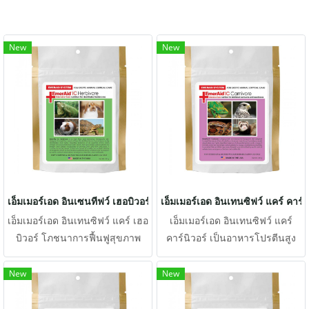
New
New
เอ็มเมอร์เอด อินเซนทีฟว์ เฮอบิวอร์ แคร์
เอ็มเมอร์เอด อินเทนซิฟว์ แคร์ คาร์น
เอ็มเมอร์เอด อินเทนซิฟว์ แคร์ เฮอ
เอ็มเมอร์เอด อินเทนซิฟว์ แคร์
บิวอร์ โภชนาการฟื้นฟูสุขภาพ
คาร์นิวอร์ เป็นอาหารโปรตีนสูง
สำหรับสัตว์กินพืชพัฒนาโดยคณะ
พร้อมดูดซึม โภชนาการสำหรับ
ผู้เชี่ยวชาญ ซึ่งรวมถึงสัตวแพทย์
ฟื้นฟูสุขภาพสัตว์กินเนื้อและสัตว์
New
New
ด้านสัตว์เอ็กโซติก สัตวแพทย์
กินแมลงยามเจ็บป่วย
คลีนิคฉุกเฉินและนักโภชนาการ