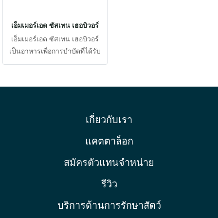
เอ็มเมอร์เอด ซัสเทน เฮอบิวอร์
เอ็มเมอร์เอด ซัสเทน เฮอบิวอร์
เป็นอาหารเพื่อการบำบัดที่ได้รับ
การออกแบบทางวิทยาศาสตร์เพื่อ
รองรับสัตว์เลี้ยงลูกด้วยนมที่กินพืช
เป็นอาหาร ได้แก่ กระต่าย หนู
ตะเภา ชินชิลล่า และสัตว์เลื้อย
คลานที่กินพืชเป็นอาหาร เช่น อิกั
เกี่ยวกับเรา
วนา เต่าทุกชนิด ซึ่งฟื้นตัวจาก
ความเจ็บป่วยขั้นวิกฤต ป่วยเรื้อรัง
แคตตาล็อก
หรือน้ำหนักน้อย
สมัครตัวแทนจำหน่าย
รีวิว
บริการด้านการรักษาสัตว์