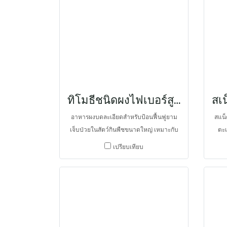
ทิโมธีชนิดผงไฟเบอร์สูงพร้อมเสริมโปรไบโอติกส์
อาหารผงบดละเอียดสำหรับป้อนฟื้นฟูยาม
สแน็
เจ็บป่วยในสัตว์กินพืชขนาดใหญ่ เหมาะกับ
ตะเ
สัตว์ในสวนสัตว์ และโรยไปบนอาหารที่กิน
ช่วย
เปรียบเทียบ
เป็นประจำ เพื่อป้องกันการขาดวิตามินและ
การ
แร่ธาตุ และเพิ่มเยื่อใยอาหารสำหรับกระตุ้น
สัตว
การขับถ่ายให้เป็นปรกติ โดยมีเยื่อใยอาหาร
และปว
สูงจากหญ้าทิโมธีเป็นหลัก และเสริมด้วยโปร
ทดแ
ไบโอติกส์ เช่น ยีสต์ Saccharomyces
เจ็บ
cerevisiae และแลคติกแบคทีเรียหลายชนิด
สูงจา