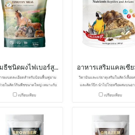
ทิโมธีชนิดผงไฟเบอร์สูงพร้อมเสริมโปรไบโอติกส์ สูตรป้อน
ารผงบดละเอียดสำหรับป้อนฟื้นฟูยาม
วิตามินและแร่ธาตุเสริมในสัตว์เลื้อ
ป่วยในสัตว์กินพืชขนาดใหญ่ เหมาะกับ
และสัตว์ปีก นำไปโรยหรือผสมบนอ
์ในสวนสัตว์ และโรยไปบนอาหารที่กิน
ประจำเพื่อป้องกันการขาดที่เกิดขึ้นได
เปรียบเทียบ
เปรียบเทียบ
ประจำ เพื่อป้องกันการขาดวิตามินและ
ง่ายดาย จึงช่วยส่งเสริมความแข็งแ
ตุ และเพิ่มเยื่อใยอาหารสำหรับกระตุ้น
กระดูก ความสมบูรณ์ของร่างกาย อ
บถ่ายให้เป็นปรกติ โดยมีเยื่อใยอาหาร
เจริญเติบโต และความสมบูรณ์พันธุ์ ย
กหญ้าทิโมธีเป็นหลัก และเสริมด้วยโปร
เป็นสารอาหารสำหรับป้อนแมลงหรื
โอติกส์ เช่น ยีสต์ Saccharomyces
เพื่อให้อุดมไปด้วยแคลเซียม วิตามิน