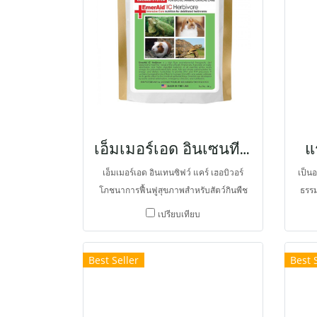
cere
เช่น 
เพิ่
เติบ
ทาง
แห
หญ้าท
ในสั
เอ็มเมอร์เอด อินเซนทีฟว์ เฮอบิวอร์ แคร์
แ
เอ็มเมอร์เอด อินเทนซิฟว์ แคร์ เฮอบิวอร์
เป็นอ
โภชนาการฟื้นฟูสุขภาพสำหรับสัตว์กินพืช
ธรร
พัฒนาโดยคณะผู้เชี่ยวชาญ ซึ่งรวมถึง
ความ
เปรียบเทียบ
สัตวแพทย์ด้านสัตว์เอ็กโซติก สัตวแพทย์
คลีนิคฉุกเฉินและนักโภชนาการ
Best Seller
Best 