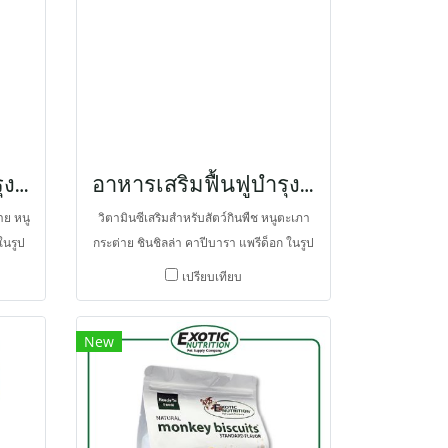
ติบโต
ของโอเมก้าทั้งสองไม่เหมาะสม เกิดการ
ูงขึ้น
อักเสบในร่างกายขึ้น พบว่า OMEGA-3 เป็น
สริม
โครงสร้างพื้นฐานของสมองและตา ยังช่วย
คนสูง
รักษาสมดุลระบบภูมิคุ้มกัน ป้องกันโรคหัวใจ
กับการ
และต้านอนุมูลอิสระ
ระจำ
า
อาหารเสริมฟื้นฟูบำรุงสุขภาพสัตว์กินพืช วิตามิน อี
อาหารเสริมฟื้นฟูบำรุงสุขภาพสัตว์กินพืช วิตามิน ซี
าย หนู
วิตามินซีเสริมสำหรับสัตว์กินพืช หนูตะเภา
ในรูป
กระต่าย ชินชิลล่า คาปีบารา แพรีด็อก ในรูป
ิสระ
ขนมที่มีเยื่อใยอาหารสูง ป้องกันการขาด
เปรียบเทียบ
า
วิตามินซี ช่วยสร้างคอลลาเจน ชะลอความ
เสื่อม ต้านอนุมูลอิสระในสัตว์ ที่ไม่สามารถ
New
สังเคราะห์วิตามินซีได้