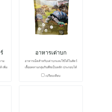
ำแมลง
ระดับโปรตีนสูงมากเพียงพอสำหรับการ
ซ่อมแซมส่วนที่สึกหรอและการฟื้นตัวที่
รวดเร็วยิ่งขึ้น และยังเสริมกรดไขมันสาย
กลางช่วยให้พลังงานมากยิ่งขึ้น การดูดซึม
นำไปใช้รวดเร็วและมีประสิทธิภาพดียิ่งขึ้น
จึงเร่งการใช้พลังงานและฟื้นตัวในสัตว์ป่วย
ที่เร็วกว่าเมื่อเทียบกับอาหารฟื้นฟูสูตร
มาตรฐานทั่วไป ยังประกอบไปด้วยสารต้าน
ร์
อาหารเต่าบก
อนุมูลอิสระ รักษาสมดุลการอักเสบและ
ภูมิคุ้มกันในร่างกาย มียีสต์ชนิด
ชตาม
อาหารเม็ดสำหรับเต่าบกและใช้ได้ในสัตว์
Saccharomyces cerevisiae และแลคติก
 เพิ่ม
เลื้อยคลานกลุ่มกินพืชเป็นหลัก ประกอบได้
แบคทีเรียหลายชนิด เช่น Lactobacillus
โซติก
ด้วยเยื่อใยอาหารสูงคล้ายอาหารตาม
เปรียบเทียบ
ร่วมกับ Bacillus ช่วยสมดุลในระบบทางเดิน
สริม
ธรรมชาติ โพรไบโอติกส์ และเบต้าแคโรทีน
อาหาร
ยังอุดมไปด้วยวิตามินและแร่ธาตุสำหรับ
สัตว์เลื้อยคลาน จึงช่วยในการป้องกันโรคใน
ระบบทางเดินอาหาร รวมทั้งนิ่วที่เกิดจาก
แคลเซียมออกซาเลตจากเยื่อใยอาหารที่สูง
และจุลินทรีย์ที่เป็นประโยชน์ ได้แก่ ยีสต์