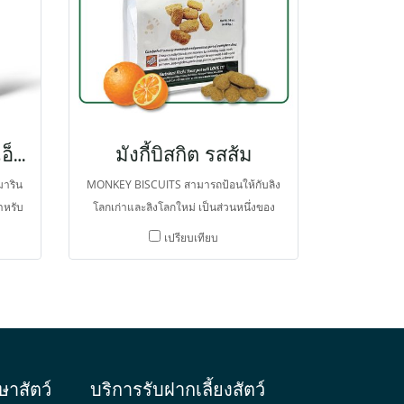
แรนดอล์ฟ เฮอเบิลทีเอ็กซ์ มิลค์ ทริสเทิล
มังกี้บิสกิต รสส้ม
มาริน
MONKEY BISCUITS สามารถป้อนให้กับลิง
ำหรับ
โลกเก่าและลิงโลกใหม่ เป็นส่วนหนึ่งของ
า คาปี
อาหารที่สมบูรณ์แบบ เป็นสูตรอาหารสำเร็จ
เปรียบเทียบ
อาหาร
สำหรับลิงโลกเก่าทุกช่วงอายุ ให้พลังงานสูง
องตับ
ื้นฟู
ษ ลด
ษาสัตว์
บริการรับฝากเลี้ยงสัตว์