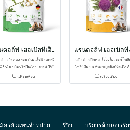
แรนดอล์ฟ เฮอเบิลทีเอ็กซ์ พลัม ป็อบปี้
ิมสารสกัดควอเทอนารีเบนโซฟีแนนทริ
เสริมสารสกัดฟลาโวไบโอนอยด์ ไซลิ
(QBA) และโพนโทปีนอัลคาลอยด์ (PA)
ไซลิบินีน จากพืชตระกูลมิลค์ทิสเทิล ส
ืชตระกูลดอกปอปปี้ สำหรับสัตว์กินพืช
สัตว์กินพืช กระต่าย หนูตะเภา ชินชิลล่
เปรียบเทียบ
เปรียบเทียบ
่าย หนูตะเภา ชินชิลล่า คาปีบารา แพ
บารา แพรีด็อก ในรูปขนมที่มีเยื่อใย
็อก ในรูปขนมที่มีเยื่อใยอาหารสูง ช่วย
สูง ช่วยฟื้นฟูและพัฒนาการทำงานข
ฟูจากความเจ็บป่วย ฟื้นฟูระบบทางเดิน
ไต ฟื้นฟูความบกพร่องระบบสืบพันธุ์ ฟ
ารบำรุงตับ ต้านอนุมูลอิสระ ต้านเนื้อ
โรคเบาหวาน ฟื้นฟูผิวหนังจากสารพิ
งอก ต้านการอักเสบ มีฤทธิ์ลดปวด
อาการอักเสบ ต้านอนุมูลอิสระ
มัครตัวแทนจำหน่าย
รีวิว
บริการด้านการรัก