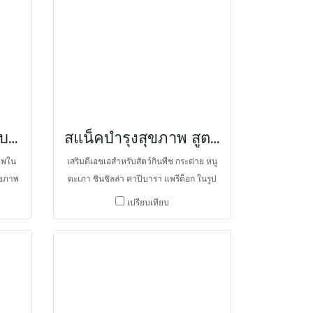
Sacchromyces cerevisiae และแลคติก
แบคทีเรีย และใช้เบต้าแคโรทีนเป็นแหล่ง
วิตามินเอที่ปลอดภัย จึงป้องกันโรคขาด
วิตามินเอที่พบได้เสมอในเต่า ยังช่วยในเรื่อง
การเพิ่มอัตราการเจริญเติบโตได้ดียิ่งขึ้น
บันนี่เอนไซม์ ปรับระบบจุลชีพ
สแน็คบำรุงสุขภาพ สูตรดีเอชเอ
ภาพใน
เสริมดีเอชเอสำหรับสัตว์กินพืช กระต่าย หนู
ุขภาพ
ตะเภา ชินชิลล่า คาปีบารา แพรีด็อก ในรูป
ื่อใย
ขนมที่มีเยื่อใยอาหารสูง Docosahexaenoic
เปรียบเทียบ
ระและ
acid; DHA เป็นกรดไขมันจำเป็นในตระกูล
าหาร
OMEGA-3 ที่ร่างกายสร้างเองไม่ได้ และต้อง
siae
ได้รับจากแหล่งอาหารที่มี DHA เช่น ปลา
ส้อืด
ทะเลน้ำลึก ซึ่งโอกาสที่สัตว์กินพืชจะได้รับ
้ง
จากอาหารประจำเกิดขึ้นได้น้อย และส่วน
กอบไป
ใหญ่จะได้รับเป็น OMEGA-6 จะทำให้สมดุล