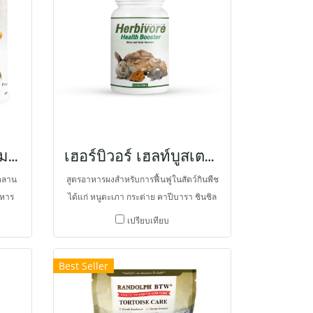
อาหารเสริมแคลเซียม และโภชนาการให้สมบูรณ์ยิ่งขึ้น
เฮอร์บิวอร์ เฮลท์บูสเตอร์
ยคลาน
สูตรอาหารผงสำหรับการฟื้นฟูในสัตว์กินพืช
าหาร
ได้แก่ หนูตะเภา กระต่าย คาปีบารา ชินชิล
้อย่าง
ล่า แพรีด็อก ที่สมบูรณ์ที่สามารถบูสสุขภาพ
เปรียบเทียบ
รงของ
ได้เร็วยิ่งขึ้น ความพิเศษที่อุดมไปด้วยไบโอ
ัตรา
แอคทีฟเปปไทด์ กรดอะมิโน และนิวคลีโอ
Best Seller
ังใช้
ไทด์ปริมาณสูงจากสารสกัดออโตไลซ์ยีสต์
อหนอน
เบต้ากลูแคน โอเมกา 3-6 แอสตาแซนทีน
และแร่
โพรไบโอติกส์ และไอโซเลตเวย์โปรตีน จึงให้