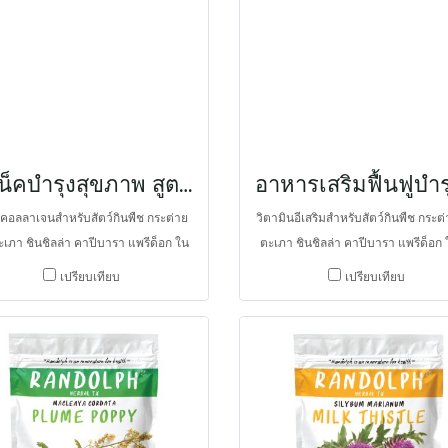
ายให้ดีขึ้น และกากหญ้าช่วยการสึกของ
ด้ยพรีไบโอติกส์ที่ส่งเสริมการเจริญเ
มีโพรไบโอติกส์ ช่วยลดกรดในทางเดิน
ของจุลินทรีย์จามธรรมชาติ ให้โปรตีนส
ร ช่วยป้องกันทางเดินอาหารจากเชื้อ
ร่วมกับสารสกัดออโตไลยีสต์ อาหารเ
ค ช่วยย่อยอาหาร และดูดซึม ใช้เป็น
ชนิดเข้มข้นสูง ให้ระดับของเบต้ากลูแ
ำช่วยป้องกันภาวะลำไส้อืดในช้างและ
ช่วยในการกระตุ้นภูมิคุ้มกันจึงเหมาะ
ยีราฟ
ใช้ร่วมในการรักษาโรคและใช้เป็นป
สัตวแพทย์นิยมใช้ร่วมในการรักษ
สแน็คบำรุงสุขภาพ สูตรคอลลาเจน
มคอลลาเจนสำหรับสัตว์กินพืช กระต่าย
วิตามินอีเสริมสำหรับสัตว์กินพืช กระต่
ะเภา ชินชิลล่า คาปีบารา แพรีด็อก ใน
ตะเภา ชินชิลล่า คาปีบารา แพรีด็อก 
นมที่มีเยื่อใยอาหารสูง เป็นคอลลาเจน
ขนมที่มีเยื่อใยอาหารสูง ต้านอนุมูลอ
เปรียบเทียบ
เปรียบเทียบ
ู บำรุงข้อ ป้องกันการเสื่อม ของกระดูก
ชะลอความเสื่อม ชะลอความชร
งกันการเสื่อมของร่างกาย บำรุผิวหนัง
ชะลอความชราตามธรรมชาติ