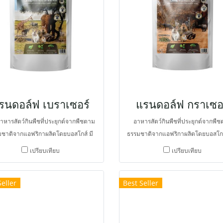
visiae และแลคติกแบคทีเรียหลายชนิด
ธาตุชนิดอื่น (Gut Loading) ก่อนน
Lactobacillus ร่วมกับ Bacillus จึงช่วย
หรือหนอนไปป้อนสัตว์เลี้ยงได้
มการย่อย การดูดซึม และอัตราการเจริญ
โต ช่วยรักษาสมดุลจุลินทรีย์และปกป้อง
เดินอาหารจากเชื้อโรคได้ดีขึ้น และมี
ล่งพลังงานจากธัญพืชหลายชนิดและ
ิโมธี จึงเหมาะกับการเป็นอาหารฟื้นฟู
ตว์ที่มีขนาดใหญ่ขึ้น และต้องการใช้ใน
รนดอล์ฟ เบราเซอร์
แรนดอล์ฟ กราเซอ
ปริมาณมาก
าหารสัตว์กินพืชที่ประยุกต์จากพืชตาม
อาหารสัตว์กินพืชที่ประยุกต์จากพื
มชาติจากแอฟริกาผลิตโดยบอสโกส์ มี
ธรรมชาติจากแอฟริกาผลิตโดยบอสโกส์
น่ากิน หลากหลาย และส่งเสริมความ
ความหลากหลายของพืช ทั้งใบไม้และ
เปรียบเทียบ
เปรียบเทียบ
สุขมากขึ้น
ให้มีความน่ากิน หลากหลาย และส่งเ
ความสุขมากขึ้น
Seller
Best Seller