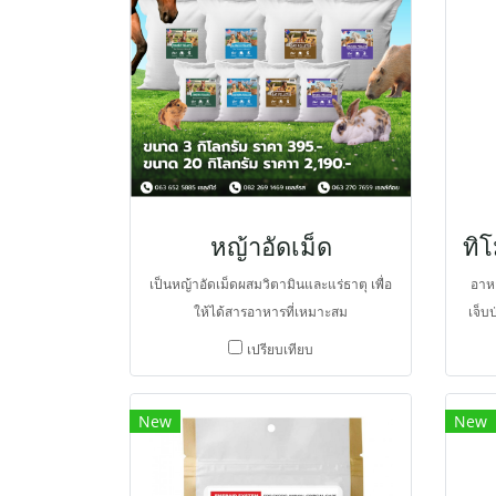
หญ้าอัดเม็ด
เป็นหญ้าอัดเม็ดผสมวิตามินและแร่ธาตุ เพื่อ
อาห
ให้ได้สารอาหารที่เหมาะสม
เจ็บ
สัตว
เปรียบเทียบ
เป็น
แร่ธา
New
New
การขั
สูงจา
ไบ