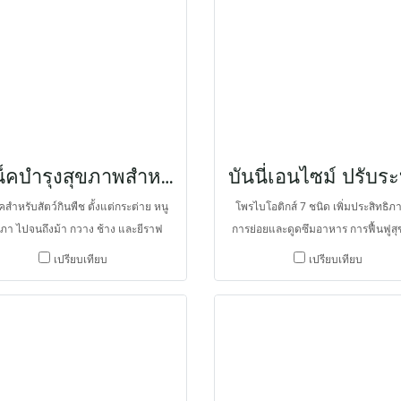
สเน็คบำรุงสุขภาพสำหรับสัตว์กินพืช
คสำหรับสัตว์กินพืช ตั้งแต่กระต่าย หนู
โพรไบโอติกส์ 7 ชนิด เพิ่มประสิทธิ
ภา ไปจนถึงม้า กวาง ช้าง และยีราฟ
การย่อยและดูดซึมอาหาร การฟื้นฟูส
ในการส่งเสริมความสุข และหลีกเลี่ยง
ทางเดินอาหารและร่างกาย ช่วยย่อยเย
เปรียบเทียบ
เปรียบเทียบ
ใช้ผักและผลไม้ในการจำหน่ายสำหรับ
อาหารและอาหารให้เป็นกรดไขมันอิส
์ในสวนสัตว์ที่ทำให้เกิดปัญหาลำไส้อืด
กรดอะมิโน ลดภาวะกรดในทางเดินอ
ดเสียดช่องท้อง สแน็คกินเล่นจึงนำมา
ได้จากยีสต์ Saccharomyces cerevi
ทนและช่วยป้องกันภาวะลำไส้อืดและ
จึงลดอาการปวดช่องท้องจากภาวะลำไ
ปวดช่องท้อง จึงเสริมด้วยเยื่อใยอาหาร
ช่วยปกป้องเชื้อโรคจากจุลินทรีย์ ทั
กหญ้าระดับพรีเมี่ยม จึงช่วยกระตุ้นการ
Lactobacillus และ Bacillus ยังประ