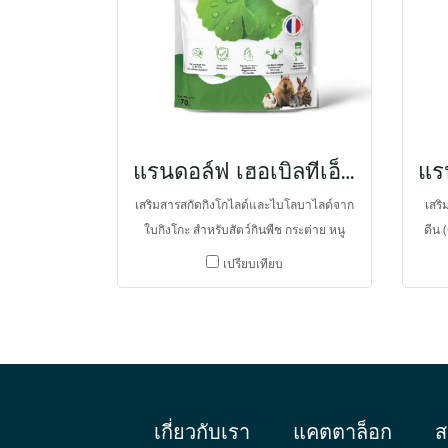
ในวัยเยาว์
แรนดอล์ฟ เฮอเบิลทีเอ็กซ์ กิงโกะ บิโลบา
เสริมสารสกัดกิงโกไลด์และไบโลบาไลด์จาก
เสร
ใบกิงโกะ สำหรับสัตว์กินพืช กระต่าย หนู
ดีน 
ตะเภา ชินชิลล่า คาปีบารา แพรีด็อก ในรูป
จากพ
เปรียบเทียบ
ขนมที่มีเยื่อใยอาหารสูง ช่วยในการไหล
กระต
เวียนโลหิต ช่วยฟื้นฟูการไหลโลหิตไปสู่สม
รีด
อง ป้องกันการอุดตันของหลอดเลือด มีฤทธิ์
ฟื้น
ต้านอนุมูลอิสระ
อาห
เกี่ยวกับเรา
แคตตาล็อก
ส