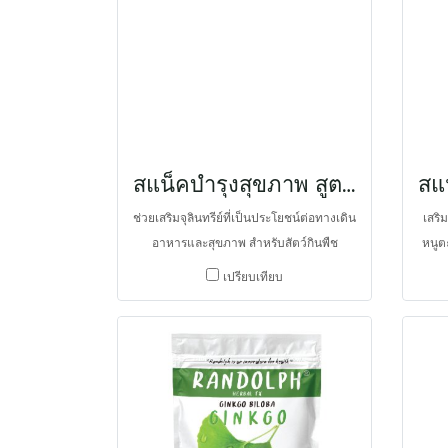
เช่น Lactobacillus ร่วมกับ Bacillus จึงช่วย
ขับถ่
เพิ่มการย่อย การดูดซึม และอัตราการเจริญ
ฟัน 
เติบโต ช่วยรักษาสมดุลจุลินทรีย์และปกป้อง
อาหา
ทางเดินอาหารจากเชื้อโรคได้ดีขึ้น และมี
โร
แหล่งพลังงานจากธัญพืชหลายชนิดและ
ประจ
หญ้าทิโมธี จึงเหมาะกับการเป็นอาหารฟื้นฟู
ในสัตว์ที่มีขนาดใหญ่ขึ้น และต้องการใช้ใน
สแน็คบำรุงสุขภาพ สูตรโปรไบโอติกส์ 7 ชนิด และ อินูลิน
ปริมาณมาก
ช่วยเสริมจุลินทรีย์ที่เป็นประโยชน์ต่อทางเดิน
เสริ
อาหารและสุขภาพ สำหรับสัตว์กินพืช
หนูต
กระต่าย หนูตะเภา ชินชิลล่า คาปีบารา แพ
รูปข
เปรียบเทียบ
รีด็อก ในรูปขนมที่มีเยื่อใยอาหารสูง จึงช่วย
ไทป์ท
รักษาสมดุลจุลชีพในทางเดินอาหาร ป้องกัน
ป้อ
และกำจัดเชื้อโรค ป้องกันลำไส้อักเสบ ช่วย
ในการย่อยและดูดซึมอาหาร ลดภาวะกรด
ในทางเดินอาหาร ลดภาะท้องกาง ป้องกัน
ภาวะท้องอืดและเจ็บปวดช่องท้อง เพิ่มความ
สมบูรณ์ของสุขภาพ และอัตราเจริญเติบโต