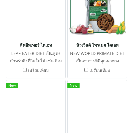
Saccharomyces cerevisiae
จึงลดอาการปวดช่องท้องจาก
ภาวะลำไส้อืด ช่วยปกป้องเชื้อ
โรคจากจุลินทรีย์ ทั้ง
Lactobacillus และ Bacillus
ยังประกอบไปด้ยพรีไบโอติกส์ที่
ลีฟอีทเทอร์ ไดเอท
นิวเวิลด์ ไพรเมต ไดเอท
ส่งเสริมการเจริญเติบโตของ
LEAF-EATER DIET เป็นสูตร
NEW WORLD PRIMATE DIET
จุลินทรีย์จามธรรมชาติ ให้
สำหรับลิงที่กินใบไม้ เช่น ลีเม
เป็นอาหารที่มีคุณค่าทาง
โปรตีนสูงขึ้นร่วมกับสารสกัดออ
อร์ ค่าง กอริลล่า อุรังอุตัง เฮาเอ
โภชนาการสูง มีความน่ากิน
เปรียบเทียบ
เปรียบเทียบ
โตไลยีสต์ อาหารเสริมชนิดเข้ม
อร์ รวมไปถึงสัตว์กินใบไม้ชนิด
อย่างมาก ซึ่งเป็นสูตรพิเศษ
ข้นสูง ให้ระดับของเบต้ากลู
อื่น จิงโจ้ และแพนด้าแดง ที่มี
สำหรับ ลิงโลกใหม่ทั้งหลายใน
New
New
แคนสูงช่วยในการกระตุ้นภูมิ
ความต้องการเยื่อใยอาหารสูง
ทุกช่วงอายุ
คุ้มกันจึงเหมาะกับการใช้ร่วม
ในการรักษาโรคและใช้เป็น
ประจำ สัตวแพทย์นิยมใช้ร่วม
ในการรักษา