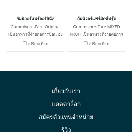
กัมนิวอร์แฟร์ออริจินัล
กัมนิวอร์แฟร์มิกซ์ฟรุ๊ต
Gummivore-Fare Original
Gummivore-Fare MIXED
เป็นอาหารที่ง่ายต่อการป้อน อะ
FRUIT เป็นอาหารที่ง่ายต่อการ
คาเซีย-กัมเป็นแหล่งอาหาร
ป้อน อะคาเซียกัมเป็นแหล่ง
เปรียบเทียบ
เปรียบเทียบ
เสริมสำหรับ Sugar Gliders,
อาหารเสริมสำหรับชูการ์ไกลเด
Marmosets, Tamarins รวม
อร์ ลิงมาร์โมเซต และทามาริน
สารอาหารแบบเหนียวสำหรับ
ส์ ให้สารอาหารแบบเหนียว
สัตว์เลี้ยงลูกด้วยนม
สำหรับสัตว์เลี้ยงลูกด้วยนม
เกี่ยวกับเรา
แคตตาล็อก
สมัครตัวแทนจำหน่าย
รีวิว