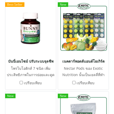
Best Seller
New
บันนี่เอนไซม์ ปรับระบบจุลชีพ
เนคตาร์พอดส์แอนด์โยเกิร์ต
โพรไบโอติกส์ 7 ชนิด เพิ่ม
Nectar Pods ของ Exotic
ประสิทธิภาพในการย่อยและดูด
Nutrition นั้นเป็นเยลลี่ที่ทำ
ซึมอาหาร การฟื้นฟูสุขภาพทาง
จากผลไม้ มีให้เลือก 4 รสชาติ
เปรียบเทียบ
เปรียบเทียบ
เดินอาหารและร่างกาย ช่วย
ให้สัตว์เลี้ยงของคุณอร่อยอย่าง
ย่อยเยื่อใยอาหารและอาหารให้
ที่ไม่เคยมีมาก่อน
New
New
เป็นกรดไขมันอิสระและกรดอะ
มิโน ลดภาวะกรดในทางเดิน
อาหารได้จากยีสต์