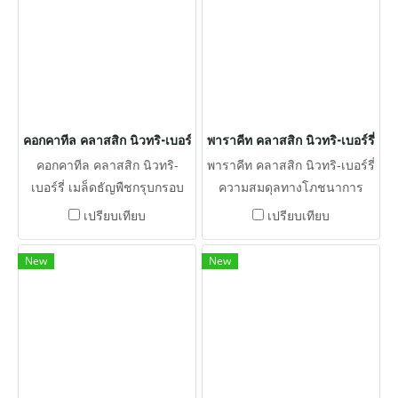
และกรดอะมิโน
คอกคาทีล คลาสสิก นิวทริ-เบอร์รี่
พาราคีท คลาสสิก นิวทริ-เบอร์รี่
คอกคาทีล คลาสสิก นิวทริ-
พาราคีท คลาสสิก นิวทริ-เบอร์รี่
เบอร์รี่ เมล็ดธัญพืชกรุบกรอบ
ความสมดุลทางโภชนาการ
และเมล็ดพืชเปลือกแข็ง มี
เหมือนอาหารเม็ด แต่ไม่ได้บด
เปรียบเทียบ
เปรียบเทียบ
คุณค่าทางโภชนาการครบถ้วน
ละเอียด อาหารเม็ด Nutri-
พร้อมด้วยวิตามินที่มีความ
Berries ประกอบด้วยเมล็ดพืช
New
New
เสถียร แร่ธาตุคีเลต และกรดอะ
และธัญพืช ในอาหารเม็ด
มิโน ดีต่อสุขภาพนกกระตั้ว