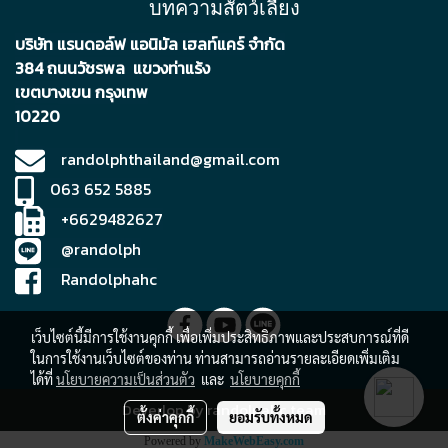
บทความสัตว์เลี้ยง
บริษัท แรนดอล์ฟ แอนิมัล เฮลท์แคร์ จำกัด
384 ถนนวัชรพล แขวงท่าแร้ง
เขตบา
งเขน กรุงเทพ
10220
randolphthailand@gmail.com
063 652 5885
+6629482627
@randolph
Randolphahc
เว็บไซต์นี้มีการใช้งานคุกกี้ เพื่อเพิ่มประสิทธิภาพและประสบการณ์ที่ดี
ในการใช้งานเว็บไซต์ของท่าน ท่านสามารถอ่านรายละเอียดเพิ่มเติม
ได้ที่
นโยบายความเป็นส่วนตัว
และ
นโยบายคุกกี้
Deverlop by randolpahc team
ตั้งค่าคุกกี้
ยอมรับทั้งหมด
Powered by
MakeWebEasy.com