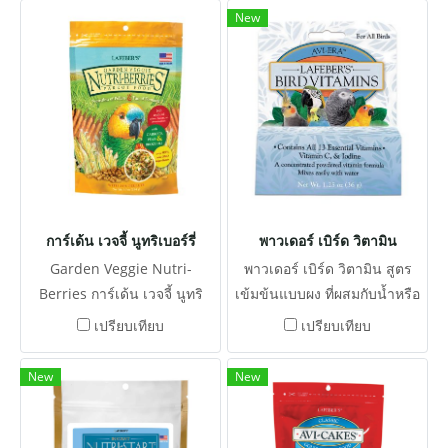
New
การ์เด้น เวจจี้ นูทริเบอร์รี่
พาวเดอร์ เบิร์ด วิตามิน
Garden Veggie Nutri-
พาวเดอร์ เบิร์ด วิตามิน สูตร
Berries การ์เด้น เวจจี้ นูทริ
เข้มข้นแบบผง ที่ผสมกับน้ำหรือ
เบอร์รี่ มีวิตามินและแร่ธาตุที่
อาหารได้ง่าย และประกอบด้วย
เปรียบเทียบ
เปรียบเทียบ
จำเป็นทั้งหมดสำหรับสัตว์เลี้ยง
วิตามินที่จำเป็นทั้งหมด 13 ชนิด
พร้อมด้วยแครอท ถั่ว บร็อคโคลี่
เพื่อต่อสู้กับโรคภัยไข้เจ็บและ
New
New
และข้าวโพด เป็นวิธีการกินที่
ความเครียด
สมบูรณ์แบบเพื่อนกได้รับทั้งผัก
และเม็ด 20% อีกด้วย