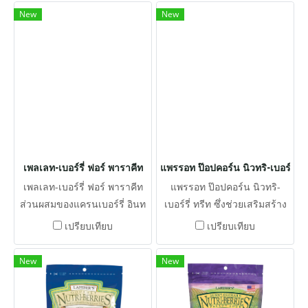
เบอร์รี่อินทผลัม แอปริคอตและ
สมดุลทางโภชนาการ
New
New
ธัญพืชจากธรรมชาติพร้อมกับ
อาหารเม็ดที่สมดุลทาง
โภชนาการ
เพลเลท-เบอร์รี่ ฟอร์ พาราคีท
แพรรอท ป๊อปคอร์น นิวทริ-เบอร์รี่ ท
เพลเลท-เบอร์รี่ ฟอร์ พาราคีท
แพรรอท ป๊อปคอร์น นิวทริ-
ส่วนผสมของแครนเบอร์รี่ อินท
เบอร์รี่ ทรีท ซึ่งช่วยเสริมสร้าง
ผาลัม แอปริคอตและธัญพืชจาก
ระบบภูมิคุ้มกัน นอกจากนี้เรายัง
เปรียบเทียบ
เปรียบเทียบ
ธรรมชาติพร้อมกับอาหารเม็ดที่
ใช้แร่ธาตุที่เป็นคีเลตเพื่อการดูด
สมดุลทางโภชนาการเพื่อให้มี
ซึมที่ดีขึ้น วิตามินที่มีความ
New
New
รสชาติและมีคุณค่าทาง
เสถียรเพื่ออายุที่ยืนขึ้น
โภชนาการที่ดี