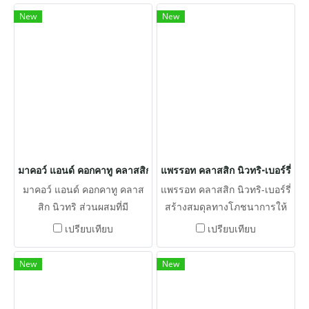
อาหารของนกของคุณและ
New
New
กระตุ้นต่อมรับรส
มาคอว์ แอนด์ คอกคาทู คลาสสิก นิวทริ
แพรรอท คลาสสิก นิวทริ-เบอร์รี่
มาคอว์ แอนด์ คอกคาทู คลาส
แพรรอท คลาสสิก นิวทริ-เบอร์รี่
สิก นิวทริ ส่วนผสมที่มี
สร้างสมดุลทางโภชนาการให้
ประโยชน์ และเคลือบด้วยแร่
กับอาหารอย่างสมบูรณ์ความ
เปรียบเทียบ
เปรียบเทียบ
ธาตุคีเลต เพื่อการดูดซึมที่ดีขึ้น
แตกต่างเมล็ดและธัญพืชใน
และวิตามินที่มีความเสถียรเพื่อ
Nutri-Berries จะถูกปอกเปลือก
New
New
อายุการใช้งานที่ยาวนานขึ้น
ก่อนแล้วจึงเคลือบด้วยวิตามินที่
มีความเสถียร แร่ธาตุคีเลต