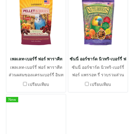
อาหารเม็ดที่สมดุลทาง
โภชนาการ
เพลเลท-เบอร์รี่ ฟอร์ พาราคีท
ซันนี่ ออร์ชาร์ด นิวทริ-เบอร์รี่ ฟอร
เพลเลท-เบอร์รี่ ฟอร์ พาราคีท
ซันนี่ ออร์ชาร์ด นิวทริ-เบอร์รี่
ส่วนผสมของแครนเบอร์รี่ อินท
ฟอร์ แพรรอท รี่ รวบรวมส่วน
ผาลัม แอปริคอตและธัญพืชจาก
ผสมที่สดใหม่ เมล็ดพืช วิตามิน
เปรียบเทียบ
เปรียบเทียบ
ธรรมชาติพร้อมกับอาหารเม็ดที่
และแร่ธาตุที่จำเป็นเข้าด้วยกัน
สมดุลทางโภชนาการเพื่อให้มี
เพื่อให้ได้คุณค่าทางโภชนาการ
New
รสชาติและมีคุณค่าทาง
ทั้งหมดของอาหารเม็ด
โภชนาการที่ดี