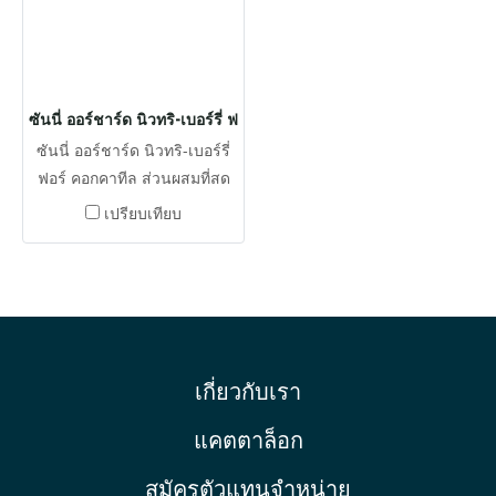
ซันนี่ ออร์ชาร์ด นิวทริ-เบอร์รี่ ฟอร์ คอกคาทีล
ซันนี่ ออร์ชาร์ด นิวทริ-เบอร์รี่
ฟอร์ คอกคาทีล ส่วนผสมที่สด
ใหม่ เมล็ดพืช วิตามินและแร่
เปรียบเทียบ
ธาตุที่จำเป็นเข้าด้วยกันเพื่อให้
ได้คุณค่าทางโภชนาการ
ทั้งหมดของอาหารเม็ด
เกี่ยวกับเรา
แคตตาล็อก
สมัครตัวแทนจำหน่าย