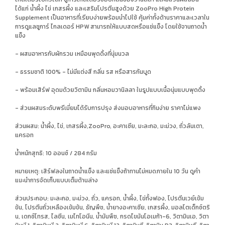
ได้แก่ น้ำผึ้ง ไข่ เกสรผึ้ง และเสริมโปรตีนสูงด้วย ZooPro High Protein
Supplement เป็นอาหารที่เรียบง่ายพร้อมนำไปใช้ คุ้มค่าทั้งด้านราคาและเวลาใน
การดูแลชูการ์ ไกลเดอร์ HPW สามารถให้แบบสดหรือแช่แข็ง โดยใช้จานถาดน้ำ
แข็ง
- ผสมอาหารกับผักรวม เหมือนพุดดิ้งที่นุ่มนวล
- ธรรมชาติ 100% - ไม่มีแต่งสี กลิ่น รส หรือสารกันบูด
- พร้อมเสิร์ฟ อุดมด้วยวิตามิน กลิ่นหอมวานิลลา ในรูปแบบเนื้อนุ่มแบบพุดดิ้ง
- ส่วนผสมระดับพรีเมี่ยมได้รับการปรุง ส่งมอบอาหารที่กินง่าย ราคาไม่แพง
ส่วนผสม: น้ำผึ้ง, ไข่, เกสรผึ้ง,ZooPro, อะคาเซีย, มะละกอ, มะม่วง, ถั่วลันเตา,
แครอท
น้ำหนักสุทธิ: 10 ออนซ์ / 284 กรัม
หมายเหตุ: เสิร์ฟลงในถาดน้ำแข็ง และแช่แข็งถ้าทานไม่หมดภายใน 10 วัน ดูคำ
แนะนำการจัดเก็บแบบเต็มด้านล่าง
ส่วนประกอบ: มะละกอ, มะม่วง, ถั่ว, แครอท, น้ำผึ้ง, ไข่ทั้งฟอง, โปรตีนเวย์เข้ม
ข้น, โปรตีนถั่วเหลืองเข้มข้น, ธัญพืช, น้ำยางอะคาเซีย, เกสรผึ้ง, มอลโตเด็กซ์ตริ
น, เดกซ์โทรส, ไลซีน, เมไทโอนีน, น้ำมันพืช, กรดไขมันโอเมก้า-6, วิตามินเอ, วิตา