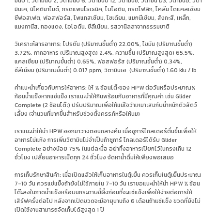
มินบี 1, วิตามินบี 2, วิตามินบี 6, วิตามินบี 12, วิตามินซี, วิตามิน D3, วิตามินอี, วิตา
มินเค, นิโคตินาไมด์, กรดแพนโธเธนิค, ไบโอติน, กรดโฟลิก, โคลีน ไดแคลเซียม
ซีฟอสเฟต, ฟอสฟอรัส, โพแทสเซียม, โซเดียม, แมกนีเซียม, สังกะสี, เหล็ก,
แมงกานีส, ทองแดง, ไอโอดีน, ซีลีเนียม, รสวานิลลาจากธรรมชาติ
วิเคราะห์สารอาหาร: โปรตีน (ปริมาณขั้นต่ำ) 22.00%, ไขมัน (ปริมาณขั้นต่ำ)
3.72%, กากอาหาร (ปริมาณสูงสุด) 2.4%, ความชื้น (ปริมาณสูงสุด) 65.5%,
แคลเซียม (ปริมาณขั้นต่ำ) 0.65%, ฟอสฟอรัส (ปริมาณขั้นต่ำ) 0.34%,
ซีลีเนียม (ปริมาณขั้นต่ำ) 0.017 ppm, วิตามินเอ (ปริมาณขั้นต่ำ) 1.60 kiu / lb
คำแนะนำเกี่ยวกับการให้อาหาร: ให้ ½ ช้อนโต๊ะของ HPW ต่อวันหรือประมาณ½
ก้อนน้ำแข็งหากแช่แข็ง เราแนะนำให้กินพร้อมกับอาหารที่มีคุณค่า เช่น Glider
Complete (2 ช้อนโต๊ะ) ปรับปริมาณเพื่อให้แน่ใจว่าเหมาะสมกับน้ำหนักตัวสัตว์
เลี้ยง (จำนวนที่มากขึ้นสำหรับช่วงตั้งครรภ์หรือให้นม)
เราแนะนำให้นำ HPW ออกมาวางตอนกลางคืน เมื่อชูการ์ไกลเดอร์ตื่นขึ้นเพื่อให้
อาหารไม่แห้ง การเพิ่มวิตามินไม่จำเป็นถ้าชูการ์ ไกลเดอร์ได้รับ Glider
Complete อย่างน้อย 75% ในแต่ละมื้อ อย่าทิ้งอาหารเปียกไว้ในกรงเกิน 12
ชั่วโมง เปลี่ยนอาหารเม็ดทุก 24 ชั่วโมง จัดหาน้ำดื่มให้เพียงพอเสมอ
การเก็บรักษาสินค้า: เมื่อเปิดแล้วให้เก็บอาหารในตู้เย็น ควรเก็บในตู้เย็นประมาณ
7-10 วัน ควรแช่แข็งถ้ายังไม่ใช้ภายใน 7-10 วัน เราขอแนะนำให้นำ HPW ½ ช้อน
โต๊ะลงในถาดน้ำแข็งหรือบนกระดาษขี้ผึ้งก่อนที่จะแช่แข็งเพื่อให้ง่ายต่อการให้
เสิร์ฟครั้งต่อไป หลังจากเปิดขวดจะมีอายุนานถึง 6 เดือนถ้าแช่แข็ง ขวดที่ยังไม่
เปิดใช้งานสามารถจัดเก็บได้สูงสุด 1 ปี