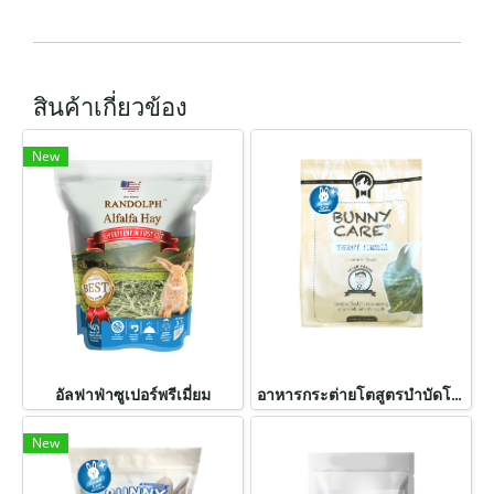
สินค้าเกี่ยวข้อง
New
อัลฟาฟ่าซูเปอร์พรีเมี่ยม
อาหารกระต่ายโตสูตรบำบัดโรค สูตรเดนทัลแคร์
New