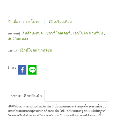
เพิ่มรายการโปรด
เปรียบเทียบ
สินค้าทั้งหมด
ชูการ์ ไกลเดอร์
เอ็กโซติก นิวทรีชั่น
หมวดหมู่ :
,
,
,
สัตว์กินแมลง
เอ็กซ์โซติก นิวทริชั่น
แบรนด์ :
Share
รายละเอียดสินค้า
HPW เป็นอาหารที่อุดมด้วยวิตามิน มีเนื้อนุ่มลักษณะคล้ายพุดดิ้ง อาหารนี้มีส่วน
ผสมทั้งหมดมาจากสูตรอาหารดั้งเดิม คือ ไฮโปรตีนวอมบารู ซึ่งนิยมใช้ในชูการ์
ไกลเดอร์ไปทั่วโลก ชูการ์ไกลเดอร์ชอบกลิ่นของวานิลลา และมีส่วนผสมอื่น