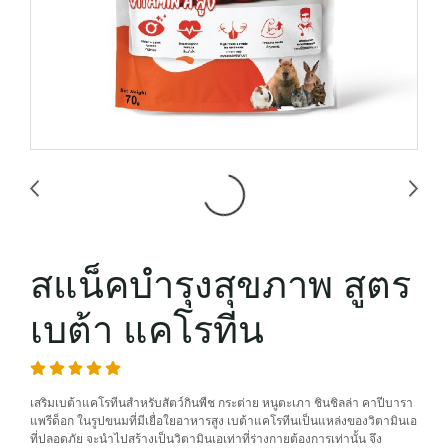
สแน็คบำรุงสุขภาพ สูตร
เบต้า แคโรทีน
เสริมเบต้าแคโรทีนสำหรับสัตว์กินพืช กระต่าย หนูตะเภา ชินชิลล่า คาปีบารา
แพรีด็อก ในรูปขนมที่มีเยื่อใยอาหารสูง เบต้าแคโรทีนเป็นแหล่งของวิตามินเอ
ที่ปลอดภัย จะนำไปสร้างเป็นวิตามินเอเท่าที่ร่างกายต้องการเท่านั้น จึง