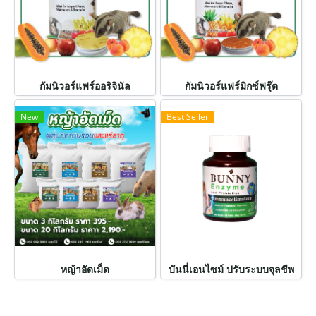
กัมนิวอร์แฟร์ออริจินัล
กัมนิวอร์แฟร์มิกซ์ฟรุ๊ต
New
Best Seller
หญ้าอัดเม็ด
บันนี่เอนไซม์ ปรับระบบจุลชีพ