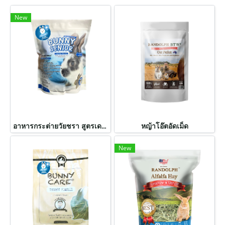
New
อาหารกระต่ายวัยชรา สูตรเดนทัลแคร์
หญ้าโอ๊ตอัดเม็ด
New