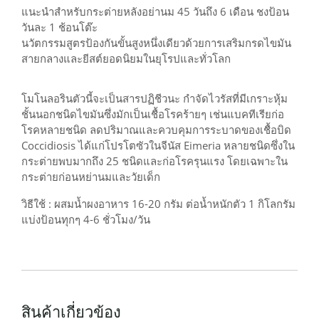
แนะนำสำหรับกระต่ายหลังอย่านม 45 วันถึง 6 เดือน ชงป้อน
วันละ 1 ช้อนโต๊ะ
นวัตกรรมสูตรป้องกันขั้นสูงหนึ่งเดียวด้วยการเสริมกรดไขมัน
สายกลางและยีสต์ยอดนิยมในยุโรปและทั่วโลก
โมโนลอรินตัวนี้จะเป็นสารปฏิชีวนะ กำจัดไวรัสที่มีเกราะหุ้ม
ชั้นนอกชนิดไขมันซึ่งมักเป็นเชื้อโรคร้ายๆ เช่นแบคทีเรียก่อ
โรคหลายชนิด ลดปริมาณและควบคุมการระบาดของเชื้อบิด
Coccidiosis ได้แก่โปรโตซัวในจีนัส Eimeria หลายชนิดซึ่งใน
กระต่ายพบมากถึง 25 ชนิดและก่อโรครุนแรง โดยเฉพาะใน
กระต่ายก่อนหย่านมและวัยเด็ก
วิธีใช้ : ผสมน้ำผงอาหาร 16-20 กรัม ต่อน้ำหนักตัว 1 กิโลกรัม
แบ่งป้อนทุกๆ 4-6 ชั่วโมง/วัน
สินค้าเกี่ยวข้อง