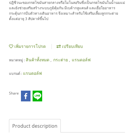
ปฏิชีวนะของกรดไขมันสายกลางหรือโมโนลอรินซึ่งเป็นกรดไขมันในน้ำนมแม่
และยังช่วยเสริมสร้างระบบภูมิคุ้มกัน มีเบต้ากลูแคนส์ และเยื่อใยอาหาร
กระตุ้นการบีบตัวทางเดินอาหาร จึงเหมาะสำหรับใช้เสริมเลี้ยงลูกกระต่าย
ตั้งแต่อายุ 3 สัปดาห์ขึ้นไป
เพิ่มรายการโปรด
เปรียบเทียบ
สินค้าทั้งหมด
กระต่าย
แรนดอล์ฟ
หมวดหมู่ :
,
,
แรนดอล์ฟ
แบรนด์ :
Share
Product description