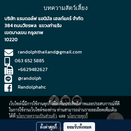
บทความสัตว์เลี้ยง
บริษัท แรนดอล์ฟ แอนิมัล เฮลท์แคร์ จำกัด
384 ถนนวัชรพล แขวงท่าแร้ง
เขตบา
งเขน กรุงเทพ
10220
randolphthailand@gmail.com
063 652 5885
+6629482627
@randolph
Randolphahc
เว็บไซต์นี้มีการใช้งานคุกกี้ เพื่อเพิ่มประสิทธิภาพและประสบการณ์ที่ดี
ในการใช้งานเว็บไซต์ของท่าน ท่านสามารถอ่านรายละเอียดเพิ่มเติม
ได้ที่
นโยบายความเป็นส่วนตัว
และ
นโยบายคุกกี้
Deverlop by randolpahc team
ตั้งค่าคุกกี้
ยอมรับทั้งหมด
Message Us