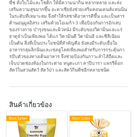
พืช ทั้งใบไม้และโซติก ให้มีความน่ากิน หลากหลาย และส่ง
เสริมความสุขมากขึ้น อะคาเซียยังช่วยเสริมคอนเดนส์แทนนิน
ในระดับที่เหมาะสม จึงทำให้รสชาติอาหารดีขึ้น และเป็นสาร
ต้านอนุมูลอิสระ เสริมด้วยโอเมก้า-3 เพื่อป้องกันการอักเสบ
ของร่างกาย บำรุงขนและผิวหนัง มีระดับของวิตามินและแร่
ธาตุจำเป็นเพียงพอ ได้แก่ วิตามินดี วิตามินอี และซีลีเนียม
เป็นต้น สิ่งที่เป็นประโยชน์ที่สำคัญคือ ยังคงมีระดับเยื่อใย
อาหารกลุ่มลิกนินและเซลลูโลสเพียงพอสำหรับการกระตุ้นกา
รบีบตัวของทางเดินอาหาร จึงช่วยป้องกันภาวะลำไส้อืดและ
เจ็บปวดช่องท้องในกระต่าย หนูตะเภา คาปีบารา แพรรีด็อก
สัตว์ในสวนสัตว์ สัตว์ป่า และสัตว์กินพืชอีกหลายชนิด
สินค้าเกี่ยวข้อง
Best Seller
Best Seller