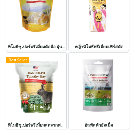
ทิโมธีซูเปอร์พรีเมี่ยมคัดมือ ฝุ่นน้อย
หญ้าทิโมธีพรีเมี่ยมเฟิร์สคัต
Best Seller
ทิโมธีซูเปอร์พรีเมี่ยมสดจากฟาร์ม
อัลฟัลฟ่าอัดเม็ด