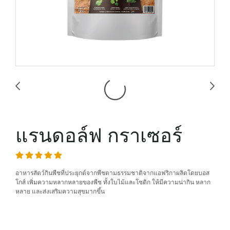
แรนดอล์ฟ กราเซอร์
อาหารสัตว์กินพืชที่ประยุกต์จากพืชตามธรรมชาติจากแอฟริกาผลิตโดยบอส
โกส์ เพิ่มความหลากหลายของพืช ทั้งใบไม้และโซติก ให้มีความน่ากิน หลาก
หลาย และส่งเสริมความสุขมากขึ้น