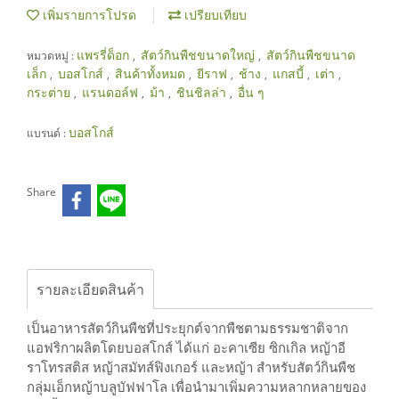
เพิ่มรายการโปรด
เปรียบเทียบ
แพรรี่ด็อก
สัตว์กินพืชขนาดใหญ่
สัตว์กินพืชขนาด
หมวดหมู่ :
,
,
เล็ก
บอสโกส์
สินค้าทั้งหมด
ยีราฟ
ช้าง
แกสบี้
เต่า
,
,
,
,
,
,
,
กระต่าย
แรนดอล์ฟ
ม้า
ชินชิลล่า
อื่น ๆ
,
,
,
,
บอสโกส์
แบรนด์ :
Share
รายละเอียดสินค้า
เป็นอาหารสัตว์กินพืชที่ประยุกต์จากพืชตามธรรมชาติจาก
แอฟริกาผลิตโดยบอสโกส์ ได้แก่ อะคาเซีย ซิกเกิล หญ้าอี
ราโทรสติส หญ้าสมัทส์ฟิงเกอร์ และหญ้า สำหรับสัตว์กินพืช
กลุ่มเอ็กหญ้าบลูบัฟฟาโล เพื่อนำมาเพิ่มความหลากหลายของ