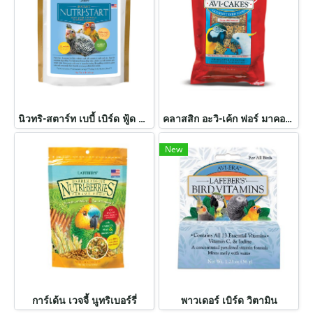
นิวทริ-สตาร์ท เบบี้ เบิร์ด ฟู้ด ฟอร์ คอนัวร์ แอนด์ คอกคาทีล
คลาสสิก อะวิ-เค้ก ฟอร์ มาคอว์ แอนด์ คอกคาทู
New
การ์เด้น เวจจี้ นูทริเบอร์รี่
พาวเดอร์ เบิร์ด วิตามิน