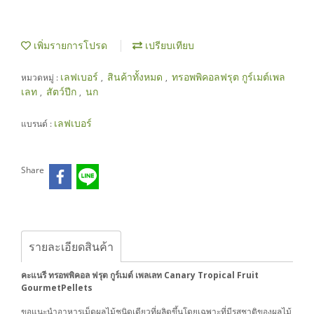
เพิ่มรายการโปรด
เปรียบเทียบ
เลฟเบอร์
สินค้าทั้งหมด
ทรอพพิคอลฟรุต กูร์เมต์เพล
หมวดหมู่ :
,
,
เลท
สัตว์ปีก
นก
,
,
เลฟเบอร์
แบรนด์ :
Share
รายละเอียดสินค้า
คะแนรี ทรอพพิคอล ฟรุต กูร์เมต์ เพลเลท Canary Tropical Fruit
GourmetPellets
ขอแนะนำอาหารเม็ดผลไม้ชนิดเดียวที่ผลิตขึ้นโดยเฉพาะที่มีรสชาติของผลไม้