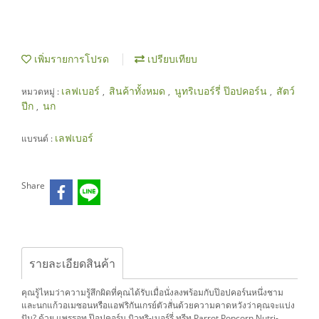
เพิ่มรายการโปรด
เปรียบเทียบ
เลฟเบอร์
สินค้าทั้งหมด
นูทริเบอร์รี่ ป๊อปคอร์น
สัตว์
หมวดหมู่ :
,
,
,
ปีก
นก
,
เลฟเบอร์
แบรนด์ :
Share
รายละเอียดสินค้า
คุณรู้ไหมว่าความรู้สึกผิดที่คุณได้รับเมื่อนั่งลงพร้อมกับป๊อปคอร์นหนึ่งชาม
และนกแก้วอเมซอนหรือแอฟริกันเกรย์ตัวสั่นด้วยความคาดหวังว่าคุณจะแบ่ง
ปัน? ด้วย แพรรอท ป๊อปคอร์น นิวทริ-เบอร์รี่ ทรีท Parrot Popcorn Nutri-