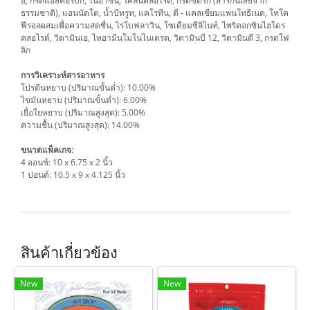
อี, กรดแอสคอร์บิก, ไนอาซิน, โคลีนคลอไรด์, กรดซิตริก (สารกันเสียจาก
ธรรมชาติ), แอนนัตโต, น้ำบีทรูท, แคโรทีน, ดี - แคลเซียมแพนโทธีเนต, โทโค
ฟีรอลผสมเพื่อความสดชื่น, ไรโบฟลาวิน, โซเดียมซีลิไนท์, ไพริดอกซินไฮโดร
คลอไรด์, วิตามินเอ, ไทอามีนโมโนไนเตรต, วิตามินบี 12, วิตามินดี 3, กรดโฟ
ลิก
การวิเคราะห์สารอาหาร
โปรตีนหยาบ (ปริมาณขั้นต่ำ): 10.00%
ไขมันหยาบ (ปริมาณขั้นต่ำ): 6.00%
เยื่อใยหยาบ (ปริมาณสูงสุด): 5.00%
ความชื้น (ปริมาณสูงสุด): 14.00%
ขนาดแพ็คเกจ:
4 ออนซ์: 10 x 6.75 x 2 นิ้ว
1 ปอนด์: 10.5 x 9 x 4.125 นิ้ว
สินค้าเกี่ยวข้อง
New
New