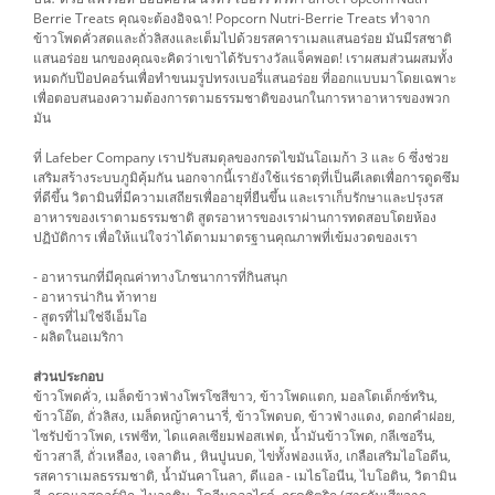
Berrie Treats คุณจะต้องอิจฉา! Popcorn Nutri-Berrie Treats ทำจาก
ข้าวโพดคั่วสดและถั่วลิสงและเต็มไปด้วยรสคาราเมลแสนอร่อย มันมีรสชาติ
แสนอร่อย นกของคุณจะคิดว่าเขาได้รับรางวัลแจ็คพอต! เราผสมส่วนผสมทั้ง
หมดกับป๊อปคอร์นเพื่อทำขนมรูปทรงเบอรี่แสนอร่อย ที่ออกแบบมาโดยเฉพาะ
เพื่อตอบสนองความต้องการตามธรรมชาติของนกในการหาอาหารของพวก
มัน
ที่ Lafeber Company เราปรับสมดุลของกรดไขมันโอเมก้า 3 และ 6 ซึ่งช่วย
เสริมสร้างระบบภูมิคุ้มกัน นอกจากนี้เรายังใช้แร่ธาตุที่เป็นคีเลตเพื่อการดูดซึม
ที่ดีขึ้น วิตามินที่มีความเสถียรเพื่ออายุที่ยืนขึ้น และเราเก็บรักษาและปรุงรส
อาหารของเราตามธรรมชาติ สูตรอาหารของเราผ่านการทดสอบโดยห้อง
ปฏิบัติการ เพื่อให้แน่ใจว่าได้ตามมาตรฐานคุณภาพที่เข้มงวดของเรา
- อาหารนกที่มีคุณค่าทางโภชนาการที่กินสนุก
- อาหารน่ากิน ท้าทาย
- สูตรที่ไม่ใช่จีเอ็มโอ
- ผลิตในอเมริกา
ส่วนประกอบ
ข้าวโพดคั่ว, เมล็ดข้าวฟ่างโพรโซสีขาว, ข้าวโพดแตก, มอลโตเด็กซ์ทริน,
ข้าวโอ๊ต, ถั่วลิสง, เมล็ดหญ้าคานารี่, ข้าวโพดบด, ข้าวฟ่างแดง, ดอกคำฝอย,
ไซรัปข้าวโพด, เรฟซีท, ไดแคลเซียมฟอสเฟต, น้ำมันข้าวโพด, กลีเซอรีน,
ข้าวสาลี, ถั่วเหลือง, เจลาติน , หินปูนบด, ไข่ทั้งฟองแห้ง, เกลือเสริมไอโอดีน,
รสคาราเมลธรรมชาติ, น้ำมันคาโนลา, ดีแอล - เมไธโอนีน, ไบโอติน, วิตามิน