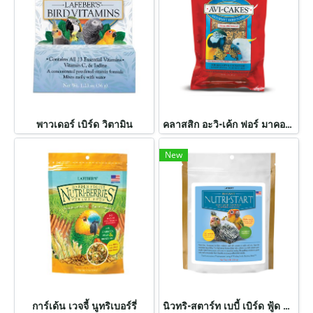
พาวเดอร์ เบิร์ด วิตามิน
คลาสสิก อะวิ-เค้ก ฟอร์ มาคอว์ แอนด์ คอกคาทู
New
การ์เด้น เวจจี้ นูทริเบอร์รี่
นิวทริ-สตาร์ท เบบี้ เบิร์ด ฟู้ด ฟอร์ คอนัวร์ แอนด์ คอกคาทีล