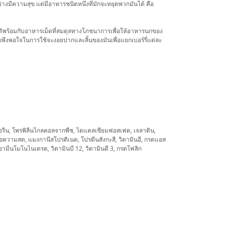
่างมีความสุข แต่มีอาหารชนิดหนึ่งที่มักจะหยุดพวกมันได้ คือ
ชาติพร้อมกับอาหารเม็ดที่สมดุลทางโภชนาการเพื่อให้อาหารนกของ
พึงพอใจในการใช้จะงอยปากและลิ้นของมันเพื่อแยกเบอร์รี่แต่ละ
ีเซอรีน, โพรพิลีนไกลคอลจากพืช, ไดแคลเซียมฟอสเฟต, เจลาติน,
ื่อความสด, แมงกานีสโปรติเนต, โปรตีนสังกะสี, วิตามินอี, กรดแอส
อามีนโมโนไนเตรต, วิตามินบี 12, วิตามินดี 3, กรดโฟลิก