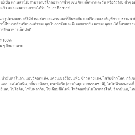
บื่อ นกเหล่านี้ยังสามารถบริโภคอาหารซ้ำๆ เช่น กินเมล็ดทานตะวัน หรือถั่วลิสง ซ้ำๆ อย
ก้ว แต่รอจนกว่าเขาจะได้รับ Pellet-Berries!
รับนก รูปทรงผลเบอร์รี่มีส่วนผสมของแครนเบอร์รี่อินทผลัม แอปริคอตและธัญพืชจากธรรม
เหล่านี้มีขนาดสำหรับนกแก้วของคุณในการจับและดึงออกจากกัน นกของคุณจะได้ลิ้มรสความ
่าการจิกอาหารเม็ดปกติ
าร 100%
ื่น ๆ อีกมากมาย
ตริน, น้ำมันคาโนลา, แอปริคอตแห้ง, แครนเบอร์รี่อบแห้ง, ข้าวฟ่างแดง, ไซรัปข้าวโพด, กล
, ดีแอล - เมไทโอนีน, กลิ่นวานิลลา, กรดซิตริก (สารกันบูดจากธรรมชาติ), โทโคฟีรอลผสมเพ
ีเนต, ไบโอติน, ไรโบฟลาวิน, โซเดียมซีลิไนท์, ไพริดอกซินไฮโดรคลอไรด์, วิตามินเอ, ไท