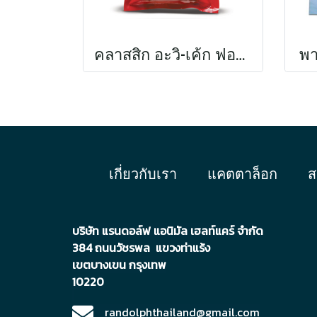
คลาสสิก อะวิ-เค้ก ฟอร์ มาคอว์ แอนด์ คอกคาทู
พา
เกี่ยวกับเรา
แคตตาล็อก
ส
บริษัท แรนดอล์ฟ แอนิมัล เฮลท์แคร์ จำกัด
384 ถนนวัชรพล แขวงท่าแร้ง
เขตบา
งเขน กรุงเทพ
10220
randolphthailand@gmail.com