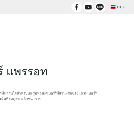
TH
อร์ แพรรอท
ึกที่น่าสนใจสำหรับนก รูปทรงผลเบอร์รี่มีส่วนผสมของแครนเบอร์รี่
เม็ดที่สมดุลทางโภชนาการ