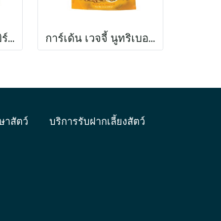
นิวทริ-สตาร์ท เบบี้ เบิร์ด ฟู้ด ฟอร์ คอนัวร์ แอนด์ คอกคาทีล
การ์เด้น เวจจี้ นูทริเบอร์รี่
ษาสัตว์
บริการรับฝากเลี้ยงสัตว์