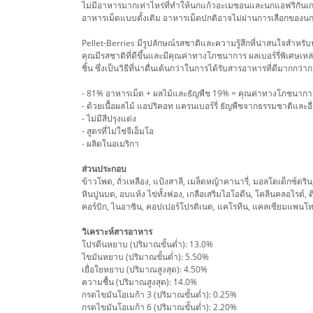
ไม่มีอาหารมากเท่าไหร่ที่ทำให้นกแก้วอะเมซอนและนกแอฟริกันเกรย์เ
อาหารเม็ดแบบดั้งเดิม อาหารเม็ดปกติอาจไม่ผ่านการเลือกของนกแ
Pellet-Berries มีรูปลักษณ์รสชาติและความรู้สึกที่น่าสนใจสำห
คุณมีรสชาติที่ดีขึ้นและมีคุณค่าทางโภชนาการ ผลเบอร์รี่พิเศษ
ชิ้น ซึ่งเป็นวิธีที่น่าตื่นเต้นกว่าในการได้รับสารอาหารที่ดีมากกว
- 81% อาหารเม็ด + ผลไม้และธัญพืช 19% = คุณค่าทางโภชนาก
- ด้วยเนื้อผลไม้ แอปริคอท แครนเบอร์รี่ ธัญพืชจากธรรมชาติและอ
- ไม่มีสีปรุงแต่ง
- สูตรที่ไม่ใช่จีเอ็มโอ
- ผลิตในอเมริกา
ส่วนประกอบ
ข้าวโพด, ถั่วเหลือง, แป้งสาลี, เมล็ดหญ้าคานารี่, มอลโตเด็กซ์
หินปูนบด, อบแห้ง ไข่ทั้งฟอง, เกลือเสริมไอโอดีน, โคลีนคลอไรด์
คอร์บิก, ไนอาซิน, คอปเปอร์โปรติเนต, แคโรทีน, แคลเซียมแพนโทธ
วิเคราะห์สารอาหาร
โปรตีนหยาบ (ปริมาณขั้นต่ำ): 13.0%
ไขมันหยาบ (ปริมาณขั้นต่ำ): 5.50%
เยื่อใยหยาบ (ปริมาณสูงสุด): 4.50%
ความชื้น (ปริมาณสูงสุด): 14.0%
กรดไขมันโอเมก้า 3 (ปริมาณขั้นต่ำ): 0.25%
กรดไขมันโอเมก้า 6 (ปริมาณขั้นต่ำ): 2.20%