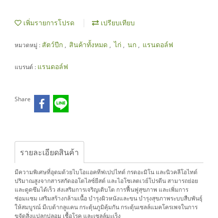
เพิ่มรายการโปรด
เปรียบเทียบ
สัตว์ปีก
สินค้าทั้งหมด
ไก่
นก
แรนดอล์ฟ
หมวดหมู่ :
,
,
,
,
แรนดอล์ฟ
แบรนด์ :
Share
รายละเอียดสินค้า
มีความพิเศษที่อุดมด้วยไบโอแอคทีฟเปปไทด์ กรดอะมิโน และนิวคลีโอไทด์
ปริมาณสูงจากสารสกัดออโตไลซ์ยีสต์ และไอโซเลตเวย์โปรตีน สามารถย่อย
และดูดซึมได้เร็ว ส่งเสริมการเจริญเติบโต การฟื้นฟูสุขภาพ และเพิ่มการ
ซ่อมแซม เสริมสร้างกล้ามเนื้อ บำรุงผิวหนังและขน บำรุงสุขภาพระบบสืบพันธุ์
ให้สมบูรณ์ มีเบต้ากลูแคน กระตุ้นภูมิคุ้มกัน กระตุ้นเซลล์แมคโครเพจในการ
ขจัดสิ่งแปลกปลอม เชื้อโรค และเซลล์มะเร็ง