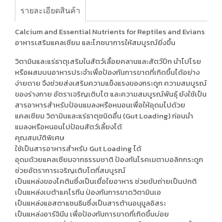
รายละเอียดสินค้า
Calcium and Essential Nutrients for Reptiles and Evians
อาหารเสริมแคลเซียม และโภชนาการให้สมบูรณ์ยิ่งขึ้น
วิตามินและแร่ธาตุเสริมในสัตว์เลื้อยคลานและสัตว์ปีก นำไปโรย
หรือผสมบนอาหารประจำเพื่อป้องกันการขาดที่เกิดขึ้นได้อย่าง
ง่ายดาย จึงช่วยส่งเสริมความแข็งแรงของกระดูก ความสมบูรณ์
ของร่างกาย อัตราเจริญเติบโต และความสมบูรณ์พันธุ์ ยังใช้เป็น
สารอาหารสำหรับป้อนแมลงหรือหนอนเพื่อให้อุดมไปด้วย
แคลเซียม วิตามินและแร่ธาตุชนิดอื่น (Gut Loading) ก่อนนำ
แมลงหรือหนอนไปป้อนสัตว์เลี้ยงได้
คุณสมบัติพิเศษ
ใช้เป็นสารอาหารสำหรับ Gut Loading ได้
อุดมด้วยแคลเซียมจากธรรมชาติ ป้องกันโรคเมตาบอลิกกระดูก
ช่วยอัตราการเจริญเติบโตที่สมบูรณ์
เป็นแหล่งของโคตินซึ่งเป็นเยื่อใยอาหาร ช่วยขับถ่ายเป็นปกติ
เป็นแหล่งเบต้าแคโรทีน ป่องกันการขาดวิตามินเอ
เป็นแหล่งแอสตาแซนธินซึ่งเป็นสารต้านอนุมูลอิสระ
เป็นแหล่งอาร์จินีน เพื่อป้องกันการขาดที่เกิดขึ้นบ่อย