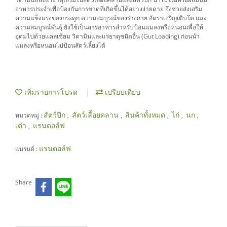
อาหารประจำเพื่อป้องกันการขาดที่เกิดขึ้นได้อย่างง่ายดาย จึงช่วยส่งเสริม
ความแข็งแรงของกระดูก ความสมบูรณ์ของร่างกาย อัตราเจริญเติบโต และ
ความสมบูรณ์พันธุ์ ยังใช้เป็นสารอาหารสำหรับป้อนแมลงหรือหนอนเพื่อให้
อุดมไปด้วยแคลเซียม วิตามินและแร่ธาตุชนิดอื่น (Gut Loading) ก่อนนำ
แมลงหรือหนอนไปป้อนสัตว์เลี้ยงได้
เพิ่มรายการโปรด
เปรียบเทียบ
สัตว์ปีก
สัตว์เลื้อยคลาน
สินค้าทั้งหมด
ไก่
นก
หมวดหมู่ :
,
,
,
,
,
เต่า
แรนดอล์ฟ
,
แรนดอล์ฟ
แบรนด์ :
Share