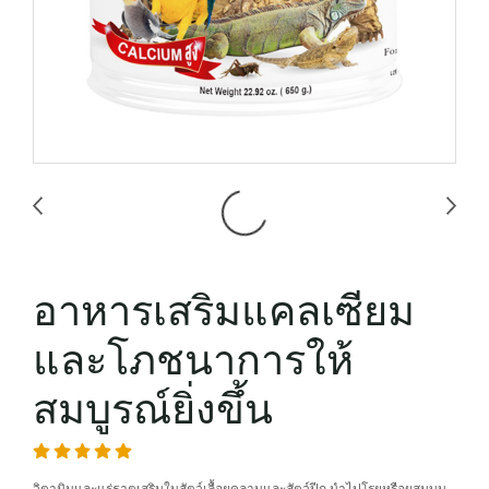
อาหารเสริมแคลเซียม
และโภชนาการให้
สมบูรณ์ยิ่งขึ้น
วิตามินและแร่ธาตุเสริมในสัตว์เลื้อยคลานและสัตว์ปีก นำไปโรยหรือผสมบน