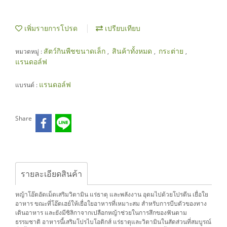
เพิ่มรายการโปรด
เปรียบเทียบ
สัตว์กินพืชขนาดเล็ก
สินค้าทั้งหมด
กระต่าย
หมวดหมู่ :
,
,
,
แรนดอล์ฟ
แรนดอล์ฟ
แบรนด์ :
Share
รายละเอียดสินค้า
หญ้าโอ๊ตอัดเม็ดเสริมวิตามิน แร่ธาตุ และพลังงาน อุดมไปด้วยโปรตีน เยื่อใย
อาหาร ขณะที่โอ๊ตเฮย์ให้เยื่อใยอาหารที่เหมาะสม สำหรับการบีบตัวของทาง
เดินอาหาร และยังมีซิลิกาจากเปลือกหญ้าช่วยในการสึกของฟันตาม
ธรรมชาติ อาหารนี้เสริมโปรไบโอติกส์ แร่ธาตุและวิตามินในสัดส่วนที่สมบูรณ์