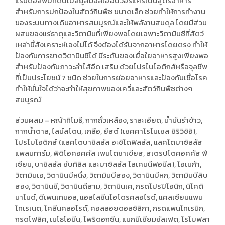
แรนดอล์ฟบีทีดับเบิ้ลยูสมอลเฮอบิวอริแคร์เป็นสูตรอาหาร
สำหรับการปกป้องในสัตว์กินพืช ขนาดเล็ก ช่วยทําให้การทํางาน
ของระบบทางเดินอาหารสมบูรณ์และให้พลังานสมดุล โดยมีส่วน
ผสมของแร่ธาตุและวิตามินที่เพียงพอโดยเฉพาะวิตามินชีที่สัตว์
เหล่านี้สังเคราะห์เองไม่ได้ จึงต้องได้รับจากอาหารโดยตรง ทำให้
ป้องกันการขาดวิตามินซีได้ มีระดับของเยื่อใยอาหารสูงเพียงพอ
สำหรับป้องกันภาวะลำไส้อีด เสริม ด้วยโปรไบโอติกส์หรือจุลชีพ
ที่เป็นประโยชน์ 7 ชนิด ช่วยในการย่อยอาหารและป้องกันเชื้อโรค
ทําให้มั่นใจได้ว่าจะทําให้สุขภาพของเควี่และสัตว์กินพืชต่างๆ
สมบูรณ์
ส่วนผสม – หญ้าทิโมธี, กากถั่วเหลือง, ราละเอียด, น้ำมันรำข้าว,
กากน้ำตาล, ไลน์สโตน, เกลือ, ยีสต์ (เซคคาโรไมเซส ซิริวิชิอิ),
โปรไบโอติกส์ (แลคโตบาซิลลัส อะชิโดฟิลลัส, แลคโตบาซิลลัส
แพลนทาร์ม, พิดิโอคอคคัส เพนโตชาเขียส, สเตรปโตคอคคัส ฟี
เซียม, บาซิลลัส ซับทิลิส และบาซิลลัส ไลเคนนีฟอมีส), โอเมก้า,
วิตามินเอ, วิตามินบีหนึ่ง, วิตามินบีสอง, วิตามินบีหก, วิตามินบีสิบ
สอง, วิตามินซี, วิตามินดีสาม, วิตามินเค, กรดโปรปิโอนิก, นิโคติ
นาไมด์, ดีเพนเทนอล, แอลไลซีนไฮโดรคลอไรด์, แคลเซียมแพน
โทเรเนต, โคลีนคลอไรด์, คอลลอยดอลซิลิกา, กรดแพนโทเรนิก,
กรดโฟลิค, เมโธโอนีน, ไพริดอกซีน, แมกนีเซียมซัลเฟต, โรโบฟลา