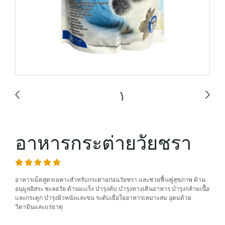
อาหารกระต่ายวัยชรา
อาหารเม็ดสูตรเฉพาะสำหรับกระต่ายก่อนวัยชรา และช่วยฟื้นฟูสุขภาพ ต้าน
อนุมูลอิสระ ชะลอวัย ต้านมะเร็ง บำรุงตับ บำรุงทางเดินอาหาร บำรุงกล้ามเนื้อ
และกระดูก บำรุงผิวหนังและขน ระดับเยื่อใยอาหารเหมาะสม อุดมด้วย
วิตามินและแร่ธาตุ