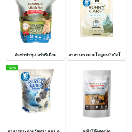
อัลฟาฟ่าซูเปอร์พรีเมี่ยม
อาหารกระต่ายโตสูตรบำบัดโรค สูตรเดนทัลแคร์
New
อาหารกระต่ายวัยชรา สูตรเดนทัลแคร์
หญ้าโอ๊ตอัดเม็ด