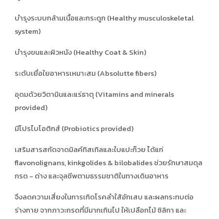
บำรุงระบบกล้ามเนื้อและกระดูก (Healthy musculoskeletal
system)
บำรุงขนและผิวหนัง (Healthy Coat & Skin)
ระดับเยื่อใยอาหารเหมาะสม (Absolutte fibers)
อุดมด้วยวิตามินและแร่ธาตุ (Vitamins and minerals
provided)
มีโปรไบโอติกส์ (Probiotics provided)
เสริมสารสกัดจาดมิลค์ทิสเทิลและใบแปะก๊วย ได้แก่
flavonolignans, kinkgolides & bilobalides ช่วยรักษาสมดุล
กรด - ด่าง และจุลชีพตามธรรมชาติในทางเดินอาหาร
จึงลดความเสี่ยงในการเกิดโรคลำใส้อักเสบ และผลกระทบต่อ
ร่างกาย จากภาวะกรดที่มีมากเกินไป ให้เปลือกไม้ ซิลิกา และ