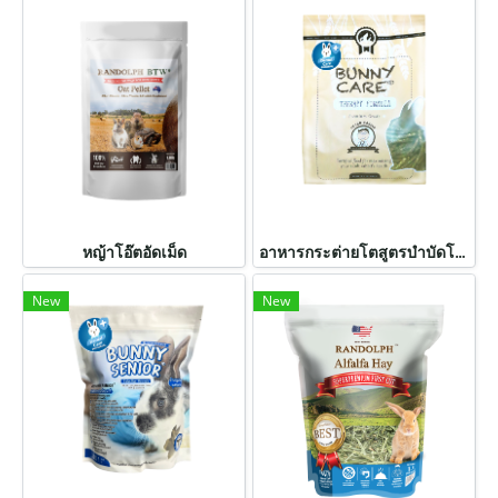
หญ้าโอ๊ตอัดเม็ด
อาหารกระต่ายโตสูตรบำบัดโรค สูตรเดนทัลแคร์
New
New