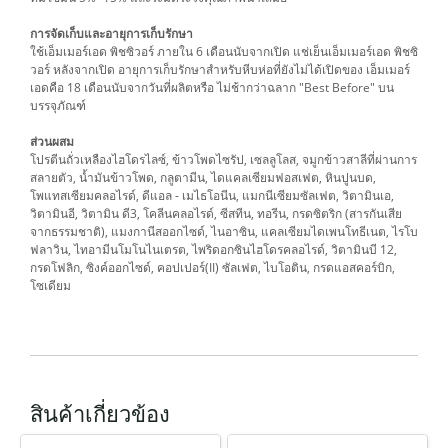
การจัดเก็บและอายุการเก็บรักษา
ใช้เอ็มเมอร์เอด พิชซิวอร์ ภายใน 6 เดือนนับจากเปิด แช่เย็นเอ็มเมอร์เอด พิชซิ
วอร์ หลังจากเปิด อายุการเก็บรักษาสำหรับหีบห่อที่ยังไม่ได้เปิดของ เอ็มเมอร์
เอดคือ 18 เดือนนับจากวันที่ผลิตหรือ ไม่ช้ากว่าฉลาก "Best Before" บน
บรรจุภัณฑ์
ส่วนผสม
โปรตีนถั่วเหลืองไฮโดรไลซ์, ข้าวโพดไซรัป, เซลลูโลส, จมูกข้าวสาลีที่ผ่านการ
สลายตัว, น้ำมันข้าวโพด, กลูตามีน, ไดแคลเซียมฟอสเฟต, หินปูนบด,
โพแทสเซียมคลอไรด์, ดีแอล - เมไธโอนีน, แมกนีเซียมซัลเฟต, วิตามินเอ,
วิตามินอี, วิตามิน ดี3, โคลีนคลอไรด์, ซีสทีน, ทอรีน, กรดซิตริก (สารกันเสีย
จากธรรมชาติ), แมงกานีสออกไซด์, ไนอาซิน, แคลเซียมไดเพนโทธีเนต, ไรโบ
ฟลาวิน, ไทอามีนโมโนไนเตรต, ไพริดอกซินไฮโดรคลอไรด์, วิตามินบี 12,
กรดโฟลิก, ซิงค์ออกไซด์, คอปเปอร์(II) ซัลเฟต, ไบโอติน, กรดแอสคอร์บิก,
โซเดียม
สินค้าเกี่ยวข้อง