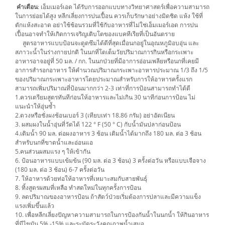
คำเตือน
: เอ็มเมอร์เอด ได้รับการออกแบบทางวิทยาศาสตร์เพื่อความสามารถ
ในการย่อยได้สูง หลีกเลี่ยงการปนเปื้อน ควรเก็บรักษาอย่างมิดชิด แห้ง ใช้ที่
ตักแห้งสะอาด อย่าใช้ช้อนรวมที่ใช้กับอาหารที่ไม่ใช่เอ็มเมอร์เอด การปน
เปื้อนอาจทำให้เกิดการเจริญเติบโตของแบคทีเรียที่เป็นอันตราย
สูตรอาหารแบบป้อนจะดูดซึมได้ดีที่สุดเมื่อนกอยู่ในอุณหภูมิอบอุ่น และ
สภาวะน้ำในร่างกายปกติ ในนกที่โตเต็มวัยปริมาณการกินหรือกระเพาะ
อาหารอาจอยู่ที่ 50 มล. / กก. ในนกป่วยที่มีอาการอ่อนเพลียหรือนกที่เคยมี
อาการสำรอกอาหาร ให้คำนวณปริมาณกระเพาะอาหารประมาณ 1/3 ถึง 1/5
ของปริมาณกระเพาะอาหารโดยประมาณสำหรับการให้อาหารครั้งแรก
สามารถเพิ่มปริมาณที่ป้อนมากกว่า 2-3 เท่าที่การป้อนสามารถทำได้ดี
1.ควรเตรียมสูตรทันทีก่อนให้อาหารและไม่เกิน 30 นาทีก่อนการป้อน ไม่
แนะนำให้อุ่นซ้ำ
2.ตวงหรือชั่งผงช้อนเบอร์ 3 (เทียบเท่า 18.86 กรัม) อย่าอัดเนียน
3. ผสมผงในน้ำอุ่นที่วัดได้ 122 ° F (50 ° C) กับน้ำมันปลาก่อนป้อน
4.เติมน้ำ 90 มล. ต่อผงอาหาร 3 ช้อน เติมน้ำได้มากถึง 180 มล. ต่อ 3 ช้อน
สำหรับนกที่ขาดน้ำและอ่อนแอ
5.คนส่วนผสมแรง ๆ ให้เข้ากัน
6. ป้อนอาหารแบบเข้มข้น (90 มล. ต่อ 3 ช้อน) 3 ครั้งต่อวัน หรือแบบเจือจาง
(180 มล. ต่อ 3 ช้อน) 6-7 ครั้งต่อวัน
7. ให้อาหารด้วยท่อให้อาหารที่เหมาะสมกับสายพันธุ์
8. ทิ้งสูตรผสมที่เหลือ ทำสดใหม่ในทุกครั้งการป้อน
9. ลดปริมาณของอาหารป้อน ถ้าสัตว์ป่วยเริ่มต้องการปลาและมีความแข็ง
แรงเพิ่มขึ้นแล้ว
10. เพื่อหลีกเลี่ยงปัญหาความสามารถในการป้องกันน้ำในนกน้ำ ให้กินอาหาร
ที่มีไขมัน 5% -15% และระมัดระวังคุณภาพน้ำเสมอ