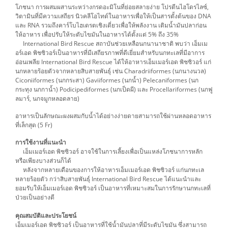
โภชนา การผสมผสานระหว่างกรดอะมิโนที่ย่อยสลายง่าย โปรตีนไฮโดรไลซ์,
วิตามินที่มีความเสถียร นิวคลีโอไทด์ในอาหารเพื่อให้เป็นสารตั้งต้นของ DNA
และ RNA รวมถึงคาร์โบไฮเดรตเชิงเดี่ยวเพื่อให้พลังงาน เติมน้ำมันปลาก่อน
ให้อาหาร เพื่อปรับให้ระดับไขมันในอาหารได้ตั้งแต่ 5% ถึง 35%
International Bird Rescue สถาบันช่วยเหลือนกนานาชาติ พบว่า เอ็มเม
อร์เอด พิชซิวอร์เป็นอาหารที่มีเสถียรภาพที่ดีเยี่ยมสำหรับนกทะเลที่มีอาการ
อ่อนเพลีย International Bird Rescue ได้ให้อาหารเอ็มเมอร์เอด พิชซิวอร์ แก่
นกหลายร้อยตัวจากหลายสิบสายพันธุ์ เช่น Charadriiformes (นกนางนวล)
Ciconiiformes (นกกระสา) Gaviiformes (นกน้ำ) Pelecaniformes (นก
กระทุง นกกาน้ำ) Podicipediformes (นกเป็ดผี) และ Procellariformes (นกฟู
ลมาร์, นกจมูกหลอดลาย)
อาหารเป็นลักษณะผงผสมกับน้ำได้อย่างง่ายดายสามารถใช้ผ่านหลอดอาหาร
ที่เล็กสุด (5 Fr)
การใช้งานที่แนะนำ
เอ็มเมอร์เอด พิชซิวอร์ อาจใช้ในการเลี้ยงเพื่อเป็นแหล่งโภชนาการหลัก
หรือเพียงบางส่วนก็ได้
หลังจากหลายเดือนของการให้อาหารเอ็มเมอร์เอด พิชซิวอร์ แก่นกทะเล
หลายร้อยตัว กว่าสิบสายพันธุ์ International Bird Rescue ได้แนะนำและ
ยอมรับให้เอ็มเมอร์เอด พิชซิวอร์ เป็นอาหารที่เหมาะสมในการรักษานกทะเลที่
ป่วยเป็นอย่างดี
คุณสมบัติและประโยชน์
เอ็มเมอร์เอด พิชซิวอร์ เป็นอาหารที่ใช้น้ำมันปลาที่มีระดับไขมัน ซึ่งสามารถ