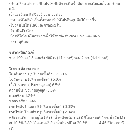
ปรับเปลี่ยนได้จาก 5% เป็น 30% มีการเติมน้ำมันปลาลงในผงเอ็มเมอร์เอด
แล้ว
เอ็มเมอร์เอด พิชซิวอร์ ประกอบด้วย
-กรดอะมิโนที่จำเป็นทั้งหมด ทำให้โปรตีนดูดซึมได้ง่ายขึ้น
-โปรตีนไฮโดรไลซ์และกรดอะมิโน
-วิตามินที่เสถียร
-นิวคลีโอไทด์ในอาหารเพื่อให้สารตั้งต้นของ DNA และ RNA
-แร่ธาตุคีเลต
ขนาดผลิตภัณฑ์
ซอง 100 ก. (3.5 ออนซ์) 400 ก. (14 ออนซ์) ซอง 2 กก. (4.4 ปอนด์)
วิเคราะห์สารอาหาร
โปรตีนหยาบ (ปริมาณขั้นต่ำ) 51.30%
ไขมันหยาบ (ปริมาณขั้นต่ำ) 5.9%
เยื่อใยหยาบ (ปริมาณสูงสุด) 6.5%
ความชื้น (ปริมาณสูงสุด) 7.5%
แคลเซียม 1.24%
ฟอสฟอรัส 1.08%
กรดไขมันโอเมก้า 3 (ปริมาณขั้นต่ำ) 0.03%
กรดไขมันโอเมก้า 6 (ปริมาณขั้นต่ำ) 2.94%
พลังงานที่เผาผลาญได้ (ME) น้ำหนักแห้ง 3,288 กิโลแคลอรี / กก. น้ำมัน ME
at 10.5% 3.89 กิโลแคลอรี / ก. น้ำมัน ME at 20.5% 4.46 กิโลแคลอรี
/ ก.